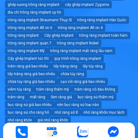
ghép xương trồng răng implant
cấy ghép implant Zygoma
địa chỉ trồng răng implant uy tín
trồng răng implant Straumann Thụy Sĩ
trồng răng implant Hàn Quốc
trồng răng implant All on 6
trồng răng implant All on 4
trồng răng implant
Cấy ghép Implant
trồng răng implant toàn hàm
trồng răng implant quận 7
trồng răng implant Nobel
trồng răng implant Mỹ
trồng răng implant mất răng lâu năm
Cấy ghép Implant tức thì
quy trình trồng răng implant
trám răng giá bao nhiêu
tẩy trắng răng
lấy tủy răng
tẩy trắng răng giá bao nhiêu
chữa tủy răng
chữa tủy răng giá bao nhiêu
cạo vôi răng giá bao nhiêu
viêm tủy răng
trám răng thẩm mỹ
trám răng có đau không
trám răng
mất răng
làm răng giả
bọc răng sứ thẩm mỹ
bọc răng sứ giá bao nhiêu
nên bọc răng sứ loại nào
bọc răng sứ cho răng hô
nhổ răng số 8
nhổ răng khôn mọc lệch
nhổ răng khôn
giá nhổ răng khôn
nhổ răng không đau tốt nhất tphcm
nhổ răng
dán sứ veneer giá bao nhiêu
dán sứ veneer