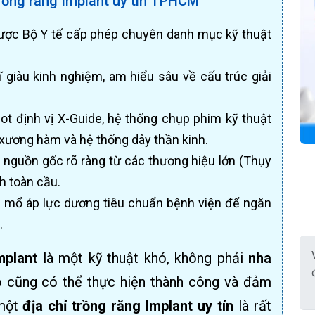
rồng răng Implant uy tín TPHCM
ược Bộ Y tế cấp phép chuyên danh mục kỹ thuật
 giàu kinh nghiệm, am hiểu sâu về cấu trúc giải
t định vị X-Guide, hệ thống chụp phim kỹ thuật
 xương hàm và hệ thống dây thần kinh.
ó nguồn gốc rõ ràng từ các thương hiệu lớn (Thụy
h toàn cầu.
mổ áp lực dương tiêu chuẩn bệnh viện để ngăn
.
mplant
là một kỹ thuật khó, không phải
nha
 cũng có thể thực hiện thành công và đảm
 một
địa chỉ trồng răng Implant uy tín
là rất