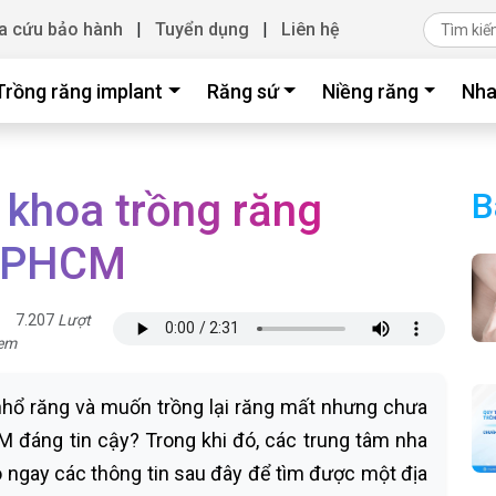
a cứu bảo hành
|
Tuyển dụng
|
Liên hệ
Trồng răng implant
Răng sứ
Niềng răng
Nha
 khoa trồng răng
B
i TPHCM
7.207
Lượt
em
nhổ răng và muốn trồng lại răng mất nhưng chưa
M đáng tin cậy? Trong khi đó, các trung tâm nha
o ngay các thông tin sau đây để tìm được một địa