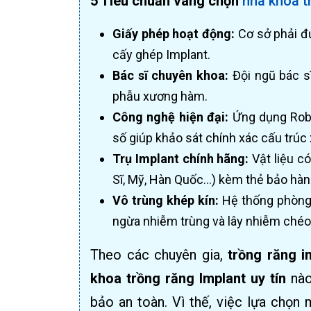
5 Tiêu chuẩn vàng chọn
nha khoa t
Giấy phép hoạt động:
Cơ sở phải đ
cấy ghép Implant.
Bác sĩ chuyên khoa:
Đội ngũ bác sĩ
phẫu xương hàm.
Công nghệ hiện đại:
Ứng dụng Robo
số giúp khảo sát chính xác cấu trúc
Trụ Implant chính hãng:
Vật liệu c
Sĩ, Mỹ, Hàn Quốc...) kèm thẻ bảo hàn
Vô trùng khép kín:
Hệ thống phòng 
ngừa nhiễm trùng và lây nhiễm chéo
Theo các chuyên gia,
trồng răng i
khoa trồng răng Implant uy tín
nào
bảo an toàn. Vì thế, việc lựa chọn