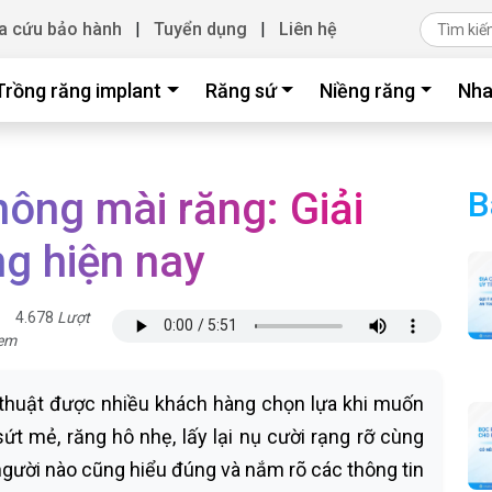
a cứu bảo hành
|
Tuyển dụng
|
Liên hệ
Trồng răng implant
Răng sứ
Niềng răng
Nha
ông mài răng: Giải
B
ng hiện nay
4.678
Lượt
em
thuật được nhiều khách hàng chọn lựa khi muốn
sứt mẻ, răng hô nhẹ, lấy lại nụ cười rạng rỡ cùng
 người nào cũng hiểu đúng và nắm rõ các thông tin