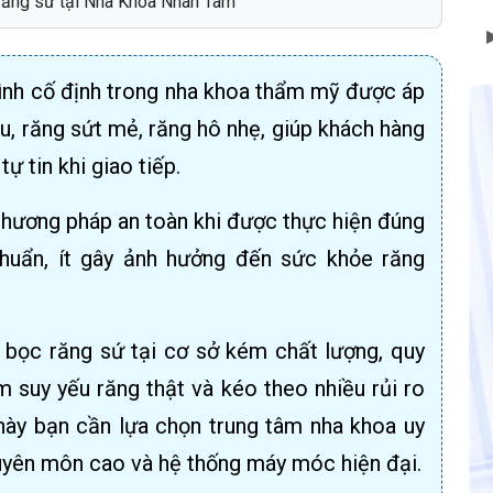
 răng sứ tại Nha Khoa Nhân Tâm
hình cố định trong nha khoa thẩm mỹ được áp
u, răng sứt mẻ, răng hô nhẹ, giúp khách hàng
tự tin khi giao tiếp.
hương pháp an toàn khi được thực hiện đúng
chuẩn, ít gây ảnh hưởng đến sức khỏe răng
 bọc răng sứ tại cơ sở kém chất lượng, quy
m suy yếu răng thật và kéo theo nhiều rủi ro
này bạn cần lựa chọn trung tâm nha khoa uy
chuyên môn cao và hệ thống máy móc hiện đại.