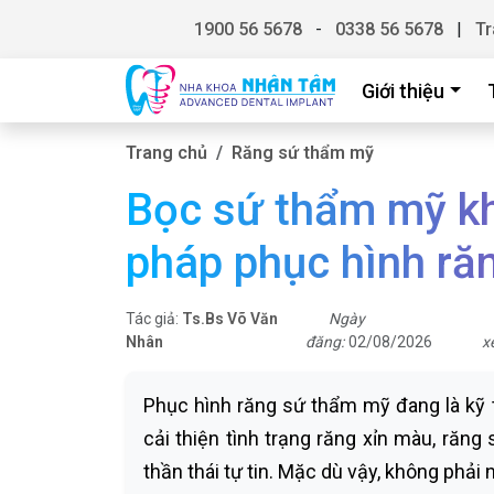
1900 56 5678
-
0338 56 5678
|
Tr
Giới thiệu
Trang chủ
Răng sứ thẩm mỹ
Bọc sứ thẩm mỹ kh
pháp phục hình ră
Tác giả:
Ts.Bs Võ Văn
Ngày
Nhân
đăng:
02/08/2026
x
Phục hình răng sứ thẩm mỹ đang là kỹ 
cải thiện tình trạng răng xỉn màu, răng 
thần thái tự tin. Mặc dù vậy, không phải