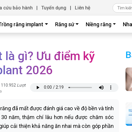
a cứu bảo hành
|
Tuyển dụng
|
Liên hệ
Trồng răng implant
Răng sứ
Niềng răng
Nha
 là gì? Ưu điểm kỹ
B
plant 2026
110.952
Lượt
m
i răng đã mất được đánh giá cao về độ bền và tính
– 30 năm, thậm chí lâu hơn nếu được chăm sóc
giúp cải thiện khả năng ăn nhai mà còn góp phần