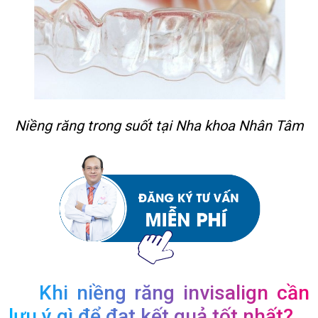
Niềng răng trong suốt tại Nha khoa Nhân Tâm
Khi niềng răng invisalign cần
lưu ý gì để đạt kết quả tốt nhất?