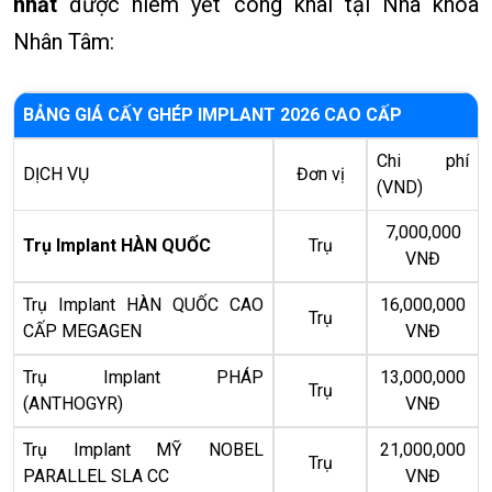
nhất
được niêm yết công khai tại Nha khoa
Nhân Tâm:
BẢNG GIÁ CẤY GHÉP IMPLANT 2026 CAO CẤP
Chi phí
DỊCH VỤ
Đơn vị
(VND)
7,000,000
Trụ Implant HÀN QUỐC
Trụ
VNĐ
Trụ Implant HÀN QUỐC CAO
16,000,000
Trụ
CẤP MEGAGEN
VNĐ
Trụ Implant PHÁP
13,000,000
Trụ
(ANTHOGYR)
VNĐ
Trụ Implant MỸ NOBEL
21,000,000
Trụ
PARALLEL SLA CC
VNĐ