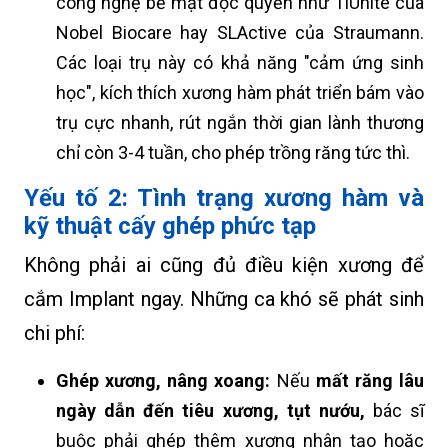
công nghệ bề mặt độc quyền như
TiUnite của
Nobel Biocare
hay
SLActive của Straumann.
Các loại trụ này có khả năng "cảm ứng sinh
học", kích thích xương hàm phát triển bám vào
trụ cực nhanh, rút ngắn thời gian lành thương
chỉ còn 3-4 tuần, cho phép trồng răng tức thì.
Yếu tố 2: Tình trạng xương hàm và
kỹ thuật cấy ghép phức tạp
Không phải ai cũng đủ điều kiện xương để
cắm Implant ngay. Những ca khó sẽ phát sinh
chi phí:
Ghép xương, nâng xoang:
Nếu
mất răng lâu
ngày dẫn đến tiêu xương, tụt nướu
,
bác sĩ
buộc phải ghép thêm xương nhân tạo hoặc