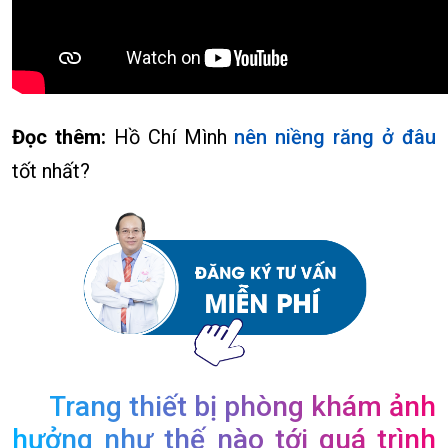
Đọc thêm:
Hồ Chí Mình
nên niềng răng ở đâu
tốt nhất?
Trang thiết bị phòng khám ảnh
hưởng như thế nào tới quá trình