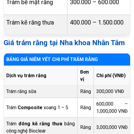
Trám bề mặt răng
300.000 – 600.000
Trám kẽ răng thưa
400.000 – 1.500.000
Giá trám răng tại Nha khoa Nhân Tâm
BẢNG GIÁ NIÊM YẾT CHI PHÍ TRÁM RĂNG
Đơn
Dịch vụ trám răng
Chi phí (VNĐ)
vị
Trám răng sữa
Răng
300,000 VNĐ
600,000 –
Trám
Composite
xoang 1 – 5
Răng
1,000,000 VNĐ
Trám
đóng kẽ răng thưa
bằng
Răng
3,000,000 VNĐ
công nghệ Bioclear