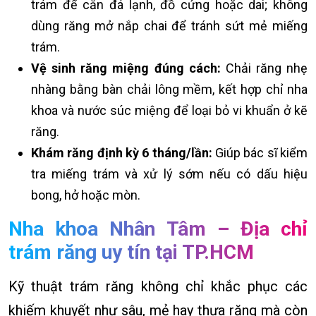
trám để cắn đá lạnh, đồ cứng hoặc dai; không
dùng răng mở nắp chai để tránh sứt mẻ miếng
trám.
Vệ sinh răng miệng đúng cách:
Chải răng nhẹ
nhàng bằng bàn chải lông mềm, kết hợp chỉ nha
khoa và nước súc miệng để loại bỏ vi khuẩn ở kẽ
răng.
Khám răng định kỳ 6 tháng/lần:
Giúp bác sĩ kiểm
tra miếng trám và xử lý sớm nếu có dấu hiệu
bong, hở hoặc mòn.
Nha khoa Nhân Tâm – Địa chỉ
trám răng uy tín tại TP.HCM
Kỹ thuật trám răng không chỉ khắc phục các
khiếm khuyết như sâu, mẻ hay thưa răng mà còn