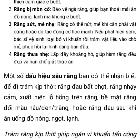
thiện cảm giác ê buốt.
Răng bị mòn cổ:
Bảo vệ ngà răng, giúp bạn thoải mái ăn
đồ nóng, lạnh mà không ê buốt.
Răng sứt, mẻ nhẹ:
Răng có thể nứt, mẻ khi cắn phải vật
cứng hoặc do tác động cơ học mạnh. Nếu phát hiện sớm,
bác sĩ vệ sinh loại bỏ vi khuẩn rồi trám vật liệu vào chỗ
mẻ, phục hồi lại hình dáng ban đầu.
Răng thưa nhẹ:
Lấp đầy khoảng hở, giúp hàm răng đều
đẹp và hạn chế giắt thức ăn.
Một số
dấu hiệu sâu răng
bạn có thể nhận biết
để đi trám kịp thời: răng đau bất chợt, răng nhạy
cảm, xuất hiện lỗ hổng trên răng, bề mặt răng
đổi màu nâu/đen/trắng, hoặc răng đau sau khi
ăn uống đồ nóng, ngọt, lạnh.
Trám răng kịp thời giúp ngăn vi khuẩn tấn công