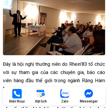
Đây là hội nghị thường niên do Rhein’83 tổ chức
với sự tham gia của các chuyên gia, báo cáo
viên hàng đầu thế giới trong ngành Răng Hàm
Mặt.
Ts.Bs Võ Văn Nhân đã báo cáo đề tài:
“Di
Điện thoại
Đặt lịch
Zalo
Messenger