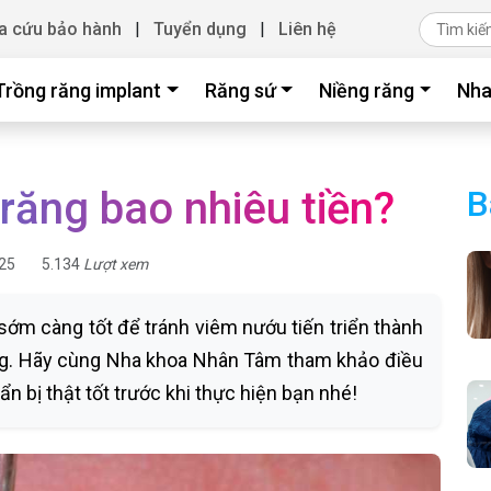
a cứu bảo hành
|
Tuyển dụng
|
Liên hệ
Trồng răng implant
Răng sứ
Niềng răng
Nha
 răng bao nhiêu tiền?
B
25
5.134
Lượt xem
sớm càng tốt để tránh viêm nướu tiến triển thành
ng. Hãy cùng Nha khoa Nhân Tâm tham khảo điều
ẩn bị thật tốt trước khi thực hiện bạn nhé!