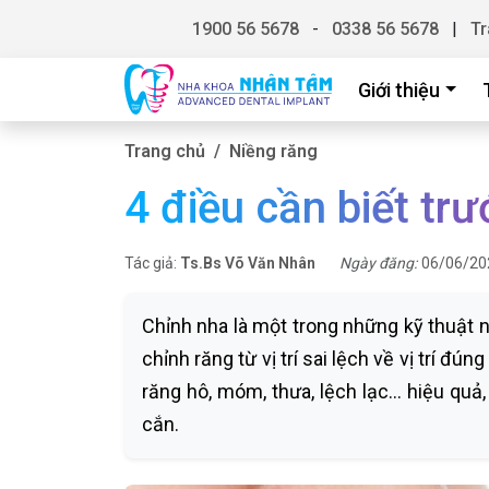
1900 56 5678
-
0338 56 5678
|
Tr
Giới thiệu
Trang chủ
Niềng răng
4 điều cần biết trư
Tác giả:
Ts.Bs Võ Văn Nhân
Ngày đăng:
06/06/20
Chỉnh nha là một trong những kỹ thuật 
chỉnh răng từ vị trí sai lệch về vị trí đún
răng hô, móm, thưa, lệch lạc... hiệu q
cắn.