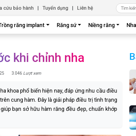
a cứu bảo hành
|
Tuyển dụng
|
Liên hệ
Trồng răng implant
Răng sứ
Niềng răng
Nha
ớc khi chỉnh nha
B
25
3.046
Lượt xem
nha khoa phổ biến hiện nay, đáp ứng nhu cầu điều
g trên cung hàm. Đây là giải pháp điều trị tình trạng
uả, giúp bạn sở hữu hàm răng đều đẹp, chuẩn khớp