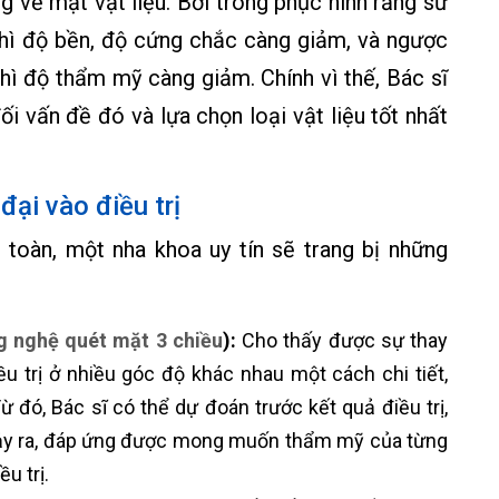
 về mặt vật liệu. Bởi trong phục hình răng sứ
thì độ bền, độ cứng chắc càng giảm, và ngược
thì độ thẩm mỹ càng giảm. Chính vì thế, Bác sĩ
i vấn đề đó và lựa chọn loại vật liệu tốt nhất
đại vào điều trị
toàn, một nha khoa uy tín sẽ trang bị những
 nghệ quét mặt 3 chiều
):
Cho thấy được sự thay
u trị ở nhiều góc độ khác nhau một cách chi tiết,
 đó, Bác sĩ có thể dự đoán trước kết quả điều trị,
 xảy ra, đáp ứng được mong muốn thẩm mỹ của từng
u trị.