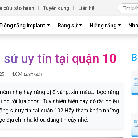
a cứu bảo hành
|
Tuyển dụng
|
Liên hệ
Trồng răng implant
Răng sứ
Niềng răng
Nha
sứ uy tín tại quận 10
B
25
4.034
Lượt xem
 móm nhẹ hay răng bị ố vàng, xỉn màu,… bọc răng
 người lựa chọn. Tuy nhiên hiện nay có rất nhiều
răng sứ uy tín tại quận 10? Hãy tham khảo những
c địa chỉ nha khoa đáng tin cậy nhé.