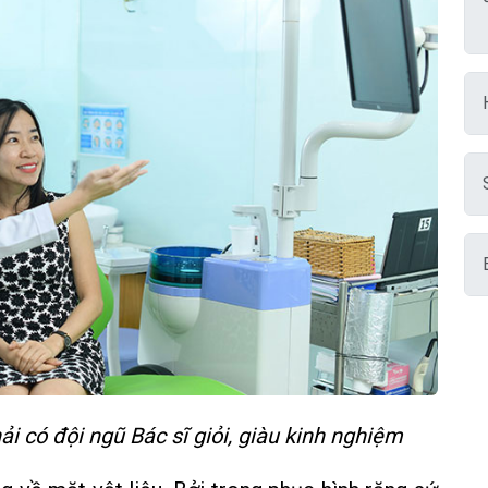
ải có đội ngũ Bác sĩ giỏi, giàu kinh nghiệm