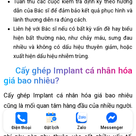
Tuân thủ các cuộc kiểm tra định kỳ theo hướng
dẫn của Bác sĩ để đảm bảo kết quả phục hình và
lành thương diễn ra đúng cách.
Liên hệ với Bác sĩ nếu có bất kỳ vấn đề hay biểu
hiện bất thường nào, như chảy máu, sưng đau
nhiều và không có dấu hiệu thuyên giảm, hoặc
xuất hiện dấu hiệu nhiễm trùng.
Cấy ghép Implant cá nhân hóa
giá bao nhiêu?
Cấy ghép Implant cá nhân hóa giá bao nhiêu
cũng là mối quan tâm hàng đầu của nhiều người.
Trên thực tế, không có một con số chung để giải
đáp cụ thể giá Implant cá nhân hóa. Bởi mức chi
Điện thoại
Đặt lịch
Zalo
Messenger