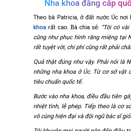
Nha khoa đẳng cấp quố
Theo bà Patricia, ở đất nước Úc nơi 
khoa
rất cao. Bà chia sẻ:
“Tôi có và
cũng như phục hình răng miệng tại
rất tuyệt vời, chi phí cũng rất phải chă
Quả thật đúng như vậy. Phải nói là
những nha khoa ở Úc. Từ cơ sở vật c
tiêu chuẩn quốc tế.
Bước vào nha khoa, điều đầu tiên gây
nhiệt tình, lễ phép. Tiếp theo là cơ s
vô cùng hiện đại và đội ngũ bác sĩ giỏ
Tôi khuyên mọi người nên đến điều trị 