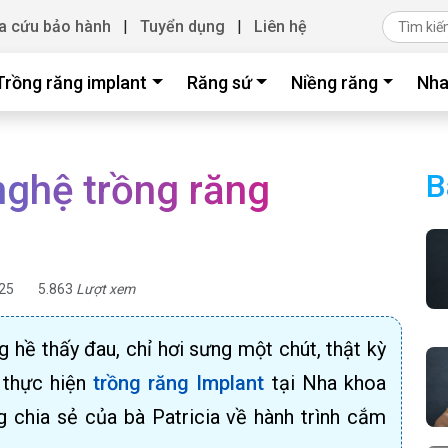
a cứu bảo hành
|
Tuyển dụng
|
Liên hệ
Trồng răng implant
Răng sứ
Niềng răng
Nha
nghệ trồng răng
B
25
5.863
Lượt xem
 hề thấy đau, chỉ hơi sưng một chút, thật kỳ
i thực hiện
trồng răng Implant
tại Nha khoa
 chia sẻ của bà Patricia về hành trình cắm