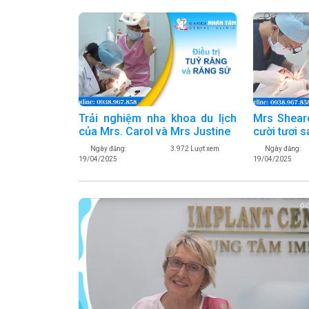
Trải nghiệm nha khoa du lịch
Mrs Shear
của Mrs. Carol và Mrs Justine
cười tươi s
Ngày đăng:
3.972 Lượt xem
Ngày đăng:
19/04/2025
19/04/2025