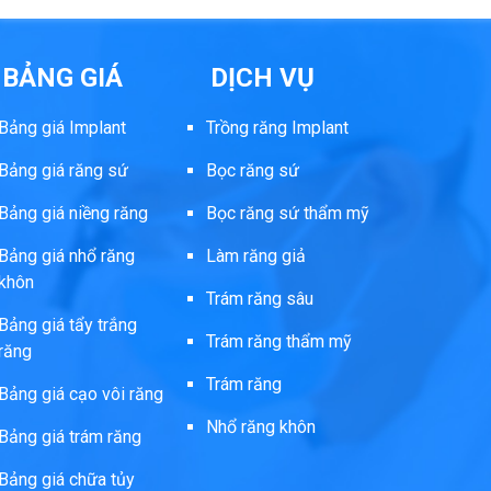
BẢNG GIÁ
DỊCH VỤ
Bảng giá Implant
Trồng răng Implant
Bảng giá răng sứ
Bọc răng sứ
Bảng giá niềng răng
Bọc răng sứ thẩm mỹ
Bảng giá nhổ răng
Làm răng giả
khôn
Trám răng sâu
Bảng giá tẩy trắng
Trám răng thẩm mỹ
răng
Trám răng
Bảng giá cạo vôi răng
Nhổ răng khôn
Bảng giá trám răng
Bảng giá chữa tủy