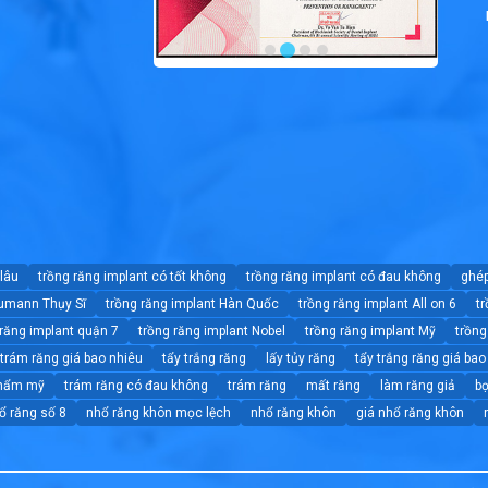
 lâu
trồng răng implant có tốt không
trồng răng implant có đau không
ghép
aumann Thụy Sĩ
trồng răng implant Hàn Quốc
trồng răng implant All on 6
tr
 răng implant quận 7
trồng răng implant Nobel
trồng răng implant Mỹ
trồng
trám răng giá bao nhiêu
tẩy trắng răng
lấy tủy răng
tẩy trắng răng giá bao
thẩm mỹ
trám răng có đau không
trám răng
mất răng
làm răng giả
b
ổ răng số 8
nhổ răng khôn mọc lệch
nhổ răng khôn
giá nhổ răng khôn