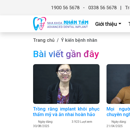
1900 56 5678
-
0338 56 5678
|
Tr
Giới thiệu
Trang chủ
Ý kiến bệnh nhân
Bài viết gần đây
Trồng răng implant khôi phục
Mọi ngườ
thẩm mỹ và ăn nhai hoàn hảo
chuyên ng
Ngày đăng:
3.923 Lượt xem
Ngày đăng:
30/08/2025
21/04/2025