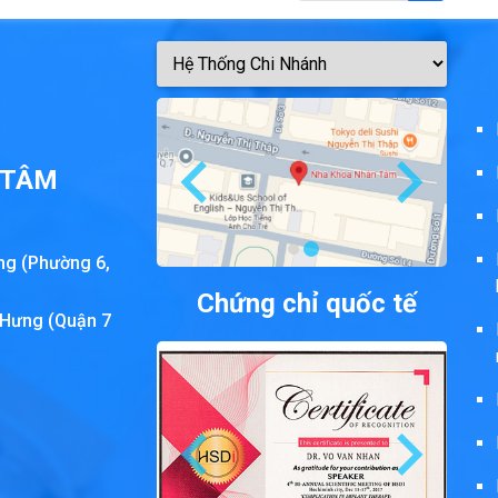
 TÂM
ng (Phường 6,
Chứng chỉ quốc tế
 Hưng (Quận 7