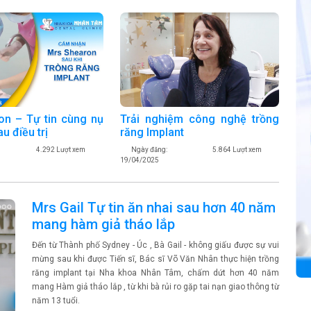
on – Tự tin cùng nụ
Trải nghiệm công nghệ trồng
au điều trị
răng Implant
4.292 Lượt xem
Ngày đăng:
5.864 Lượt xem
19/04/2025
Mrs Gail Tự tin ăn nhai sau hơn 40 năm
mang hàm giả tháo lắp
Đến từ Thành phố Sydney - Úc , Bà Gail - không giấu được sự vui
mừng sau khi được Tiến sĩ, Bác sĩ Võ Văn Nhân thực hiện trồng
răng implant tại Nha khoa Nhân Tâm, chấm dứt hơn 40 năm
mang Hàm giả tháo lắp , từ khi bà rủi ro gặp tai nạn giao thông từ
năm 13 tuổi.