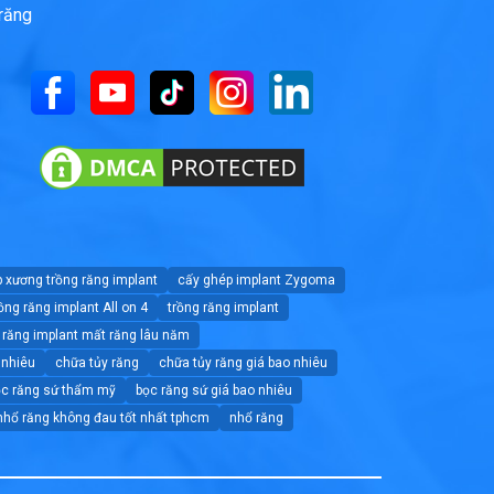
răng
 xương trồng răng implant
cấy ghép implant Zygoma
ồng răng implant All on 4
trồng răng implant
 răng implant mất răng lâu năm
 nhiêu
chữa tủy răng
chữa tủy răng giá bao nhiêu
ọc răng sứ thẩm mỹ
bọc răng sứ giá bao nhiêu
nhổ răng không đau tốt nhất tphcm
nhổ răng