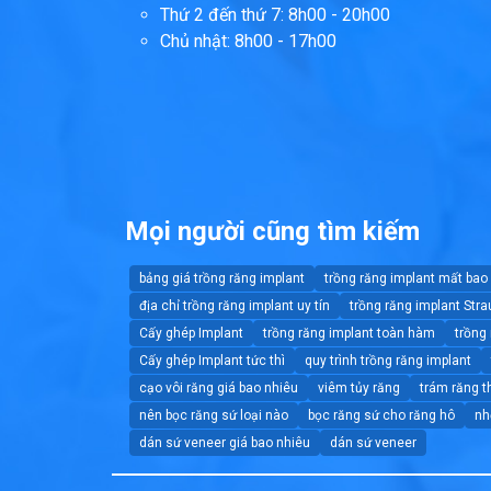
Thứ 2 đến thứ 7: 8h00 - 20h00
Chủ nhật: 8h00 - 17h00
Mọi người cũng tìm kiếm
bảng giá trồng răng implant
trồng răng implant mất bao
địa chỉ trồng răng implant uy tín
trồng răng implant Str
Cấy ghép Implant
trồng răng implant toàn hàm
trồng
Cấy ghép Implant tức thì
quy trình trồng răng implant
cạo vôi răng giá bao nhiêu
viêm tủy răng
trám răng 
nên bọc răng sứ loại nào
bọc răng sứ cho răng hô
nh
dán sứ veneer giá bao nhiêu
dán sứ veneer