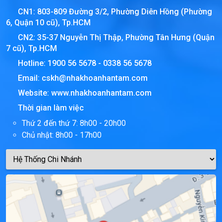
CN1: 803-809 Đường 3/2, Phường Diên Hồng (Phường
6, Quận 10 cũ), Tp.HCM
CN2: 35-37 Nguyễn Thị Thập, Phường Tân Hưng (Quận
7 cũ), Tp.HCM
Hotline:
1900 56 5678
-
0338 56 5678
Email:
cskh@nhakhoanhantam.com
Website:
www.nhakhoanhantam.com
Thời gian làm việc
Thứ 2 đến thứ 7: 8h00 - 20h00
Chủ nhật: 8h00 - 17h00