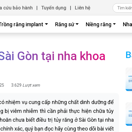
a cứu bảo hành
|
Tuyển dụng
|
Liên hệ
Trồng răng implant
Răng sứ
Niềng răng
Nha
 Sài Gòn tại nha khoa
B
25
3.629
Lượt xem
g có nhiệm vụ cung cấp những chất dinh dưỡng để
ng bị viêm nhiễm thì cần phải thực hiện chữa tủy
oăn chưa biết điều trị tủy răng ở Sài Gòn tại nha
 chính xác, quý bạn đọc hãy cùng theo dõi bài viết