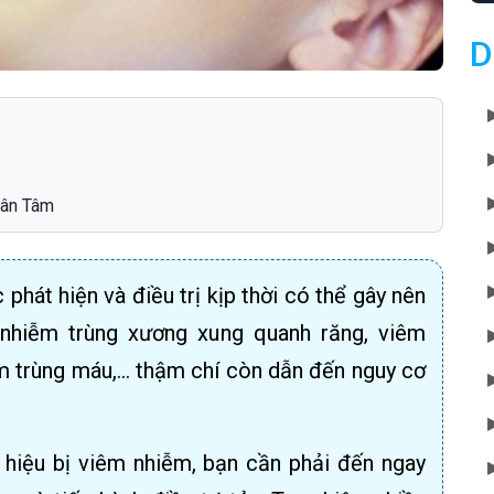
D
Nhân Tâm
hát hiện và điều trị kịp thời có thể gây nên
nhiễm trùng xương xung quanh răng, viêm
m trùng máu,… thậm chí còn dẫn đến nguy cơ
u hiệu bị viêm nhiễm, bạn cần phải đến ngay