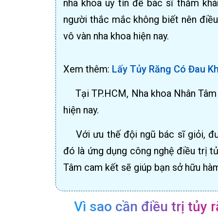
nha khoa uy tín để bác sĩ thăm khám
người thắc mắc không biết nên điều 
vô vàn nha khoa hiện nay.
Xem thêm:
Lấy Tủy Răng Có Đau Khô
Tại TP.HCM, Nha khoa Nhân Tâm l
hiện nay.
Với ưu thế đội ngũ bác sĩ giỏi, đ
đó là ứng dụng công nghệ điều trị tủ
Tâm cam kết sẽ giúp bạn sở hữu hàm
Vì sao cần điều trị tủy 