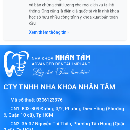
và bảo chứng chất lượng cho mọi dịch vụ tại hệ
thống. Ông cũng là diễn giả quốc tế và là nhà khoa
học sở hữu nhiều công trình y khoa xuất bản toàn
cầu.
Xem thêm thông tin ›
CTY TNHH NHA KHOA NHÂN TÂM
Mã số thuế:
0306123376
CN1: 803-809 Đường 3/2, Phường Diên Hồng (Phường
6, Quận 10 cũ), Tp.HCM
CN2: 35-37 Nguyễn Thị Thập, Phường Tân Hưng (Quận