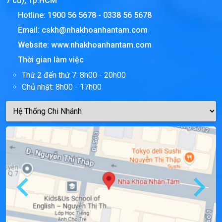
7 cũ), Tp.HCM
Hotline:
1900 56 5678
-
0338 56 5678
Email:
cskh@nhakhoanhantam.com
Website:
www.nhakhoanhantam.com
Thời gian làm việc
Thứ 2 đến thứ 7: 8h00 - 20h00
Chủ nhật: 8h00 - 17h00