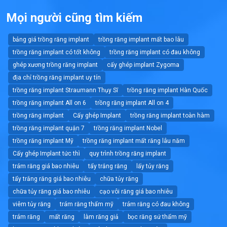
Mọi người cũng tìm kiếm
bảng giá trồng răng implant
trồng răng implant mất bao lâu
trồng răng implant có tốt không
trồng răng implant có đau không
ghép xương trồng răng implant
cấy ghép implant Zygoma
địa chỉ trồng răng implant uy tín
trồng răng implant Straumann Thụy Sĩ
trồng răng implant Hàn Quốc
trồng răng implant All on 6
trồng răng implant All on 4
trồng răng implant
Cấy ghép Implant
trồng răng implant toàn hàm
trồng răng implant quận 7
trồng răng implant Nobel
trồng răng implant Mỹ
trồng răng implant mất răng lâu năm
Cấy ghép Implant tức thì
quy trình trồng răng implant
trám răng giá bao nhiêu
tẩy trắng răng
lấy tủy răng
tẩy trắng răng giá bao nhiêu
chữa tủy răng
chữa tủy răng giá bao nhiêu
cạo vôi răng giá bao nhiêu
viêm tủy răng
trám răng thẩm mỹ
trám răng có đau không
trám răng
mất răng
làm răng giả
bọc răng sứ thẩm mỹ