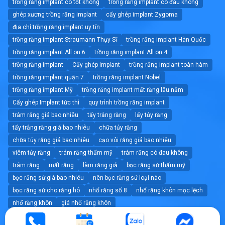
trồng răng implant có tốt không
trồng răng implant có đau không
ghép xương trồng răng implant
cấy ghép implant Zygoma
địa chỉ trồng răng implant uy tín
trồng răng implant Straumann Thụy Sĩ
trồng răng implant Hàn Quốc
trồng răng implant All on 6
trồng răng implant All on 4
trồng răng implant
Cấy ghép Implant
trồng răng implant toàn hàm
trồng răng implant quận 7
trồng răng implant Nobel
trồng răng implant Mỹ
trồng răng implant mất răng lâu năm
Cấy ghép Implant tức thì
quy trình trồng răng implant
trám răng giá bao nhiêu
tẩy trắng răng
lấy tủy răng
tẩy trắng răng giá bao nhiêu
chữa tủy răng
chữa tủy răng giá bao nhiêu
cạo vôi răng giá bao nhiêu
viêm tủy răng
trám răng thẩm mỹ
trám răng có đau không
trám răng
mất răng
làm răng giả
bọc răng sứ thẩm mỹ
bọc răng sứ giá bao nhiêu
nên bọc răng sứ loại nào
bọc răng sứ cho răng hô
nhổ răng số 8
nhổ răng khôn mọc lệch
nhổ răng khôn
giá nhổ răng khôn
nhổ răng không đau tốt nhất tphcm
nhổ răng