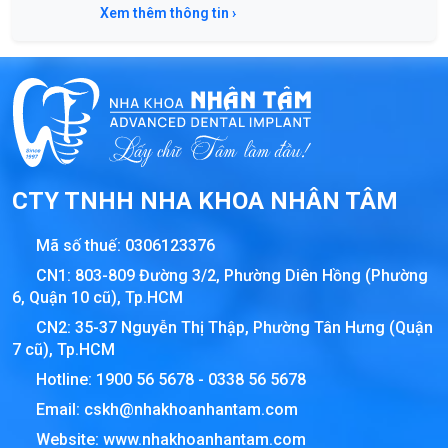
Xem thêm thông tin ›
CTY TNHH NHA KHOA NHÂN TÂM
Mã số thuế:
0306123376
CN1: 803-809 Đường 3/2, Phường Diên Hồng (Phường
6, Quận 10 cũ), Tp.HCM
CN2: 35-37 Nguyễn Thị Thập, Phường Tân Hưng (Quận
7 cũ), Tp.HCM
Hotline:
1900 56 5678
-
0338 56 5678
Email:
cskh@nhakhoanhantam.com
Website:
www.nhakhoanhantam.com