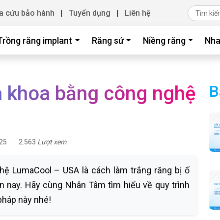
a cứu bảo hành
|
Tuyển dụng
|
Liên hệ
Trồng răng implant
Răng sứ
Niềng răng
Nha
a khoa bằng công nghệ
B
25
2.563
Lượt xem
hệ LumaCool – USA là cách làm trắng răng bị ố
n nay. Hãy cùng Nhân Tâm tìm hiểu về quy trình
pháp này nhé!