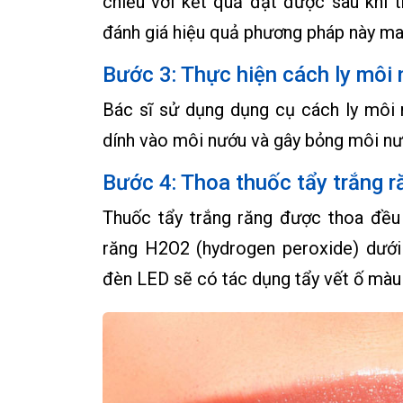
chiếu với kết quả đạt được sau khi
đánh giá hiệu quả phương pháp này man
Bước 3: Thực hiện cách ly môi
Bác sĩ sử dụng dụng cụ cách ly môi n
dính vào môi nướu và gây bỏng môi nư
Bước 4: Thoa thuốc tẩy trắng r
Thuốc tẩy trắng răng được thoa đều
răng H2O2 (hydrogen peroxide) dưới
đèn LED sẽ có tác dụng tẩy vết ố màu