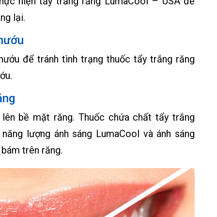
 thực hiện tẩy trắng răng LumaCool – USA để
g lại.
 nướu
ướu để tránh tình trạng thuốc tẩy trắng răng
ớu.
ăng
 lên bề mặt răng. Thuốc chứa chất tẩy trắng
 năng lượng ánh sáng LumaCool và ánh sáng
 bám trên răng.