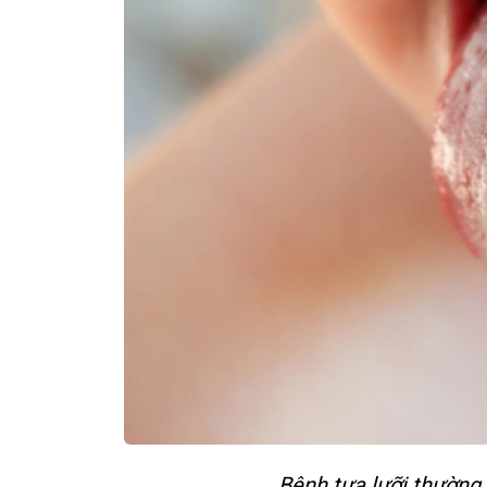
Bệnh tưa lưỡi thường x