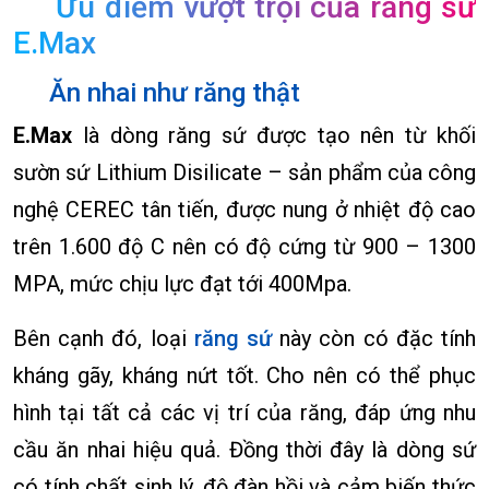
Ưu điểm vượt trội của răng sứ
E.Max
Ăn nhai như răng thật
E.Max
là dòng răng sứ được tạo nên từ khối
sườn sứ Lithium Disilicate – sản phẩm của công
nghệ CEREC tân tiến, được nung ở nhiệt độ cao
trên 1.600 độ C nên có độ cứng từ 900 – 1300
MPA, mức chịu lực đạt tới 400Mpa.
Bên cạnh đó, loại
răng sứ
này còn có đặc tính
kháng gãy, kháng nứt tốt. Cho nên có thể phục
hình tại tất cả các vị trí của răng, đáp ứng nhu
cầu ăn nhai hiệu quả. Đồng thời đây là dòng sứ
có tính chất sinh lý, độ đàn hồi và cảm biến thức