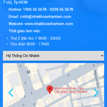
7 cũ), Tp.HCM
Hotline:
1900 56 5678
-
0338 56 5678
Email:
cskh@nhakhoanhantam.com
Website:
www.nhakhoanhantam.com
Thời gian làm việc
Thứ 2 đến thứ 7: 8h00 - 20h00
Chủ nhật: 8h00 - 17h00