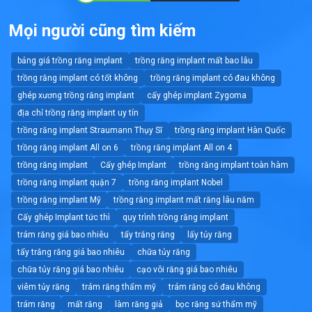
Mọi người cũng tìm kiếm
bảng giá trồng răng implant
trồng răng implant mất bao lâu
trồng răng implant có tốt không
trồng răng implant có đau không
ghép xương trồng răng implant
cấy ghép implant Zygoma
địa chỉ trồng răng implant uy tín
trồng răng implant Straumann Thụy Sĩ
trồng răng implant Hàn Quốc
trồng răng implant All on 6
trồng răng implant All on 4
trồng răng implant
Cấy ghép Implant
trồng răng implant toàn hàm
trồng răng implant quận 7
trồng răng implant Nobel
trồng răng implant Mỹ
trồng răng implant mất răng lâu năm
Cấy ghép Implant tức thì
quy trình trồng răng implant
trám răng giá bao nhiêu
tẩy trắng răng
lấy tủy răng
tẩy trắng răng giá bao nhiêu
chữa tủy răng
chữa tủy răng giá bao nhiêu
cạo vôi răng giá bao nhiêu
viêm tủy răng
trám răng thẩm mỹ
trám răng có đau không
trám răng
mất răng
làm răng giả
bọc răng sứ thẩm mỹ