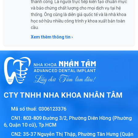
thành công. Là người trực tiếp kiến tạo chuẩn mực
và bảo chứng chất lượng cho mọi dịch vụ tại hệ
thống. Ông cũng là diễn giả quốc tế và là nhà khoa
học sở hữu nhiều công trình y khoa xuất bản toàn
cầu.
Xem thêm thông tin ›
CTY TNHH NHA KHOA NHÂN TÂM
Mã số thuế:
0306123376
CN1: 803-809 Đường 3/2, Phường Diên Hồng (Phường
6, Quận 10 cũ), Tp.HCM
CN2: 35-37 Nguyễn Thị Thập, Phường Tân Hưng (Quận