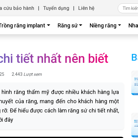
a cứu bảo hành
|
Tuyển dụng
|
Liên hệ
Trồng răng implant
Răng sứ
Niềng răng
Nha
hi tiết nhất nên biết
B
25
2.443
Lượt xem
 hình răng thẩm mỹ được nhiều khách hàng lựa
huyết của răng, mang đến cho khách hàng một
 rỡ. Để hiểu được cách làm răng sứ chi tiết nhất,
ới đây