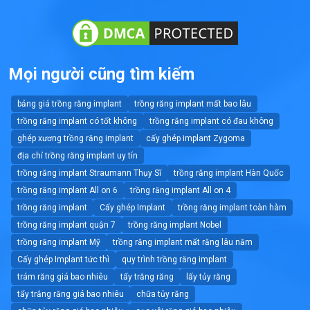
Mọi người cũng tìm kiếm
bảng giá trồng răng implant
trồng răng implant mất bao lâu
trồng răng implant có tốt không
trồng răng implant có đau không
ghép xương trồng răng implant
cấy ghép implant Zygoma
địa chỉ trồng răng implant uy tín
trồng răng implant Straumann Thụy Sĩ
trồng răng implant Hàn Quốc
trồng răng implant All on 6
trồng răng implant All on 4
trồng răng implant
Cấy ghép Implant
trồng răng implant toàn hàm
trồng răng implant quận 7
trồng răng implant Nobel
trồng răng implant Mỹ
trồng răng implant mất răng lâu năm
Cấy ghép Implant tức thì
quy trình trồng răng implant
trám răng giá bao nhiêu
tẩy trắng răng
lấy tủy răng
tẩy trắng răng giá bao nhiêu
chữa tủy răng