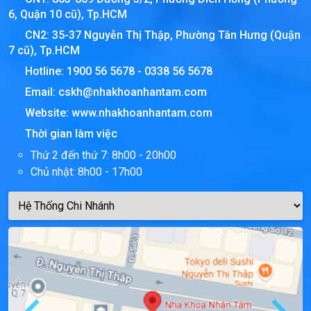
6, Quận 10 cũ), Tp.HCM
CN2: 35-37 Nguyễn Thị Thập, Phường Tân Hưng (Quận
7 cũ), Tp.HCM
Hotline:
1900 56 5678
-
0338 56 5678
Email:
cskh@nhakhoanhantam.com
Website:
www.nhakhoanhantam.com
Thời gian làm việc
Thứ 2 đến thứ 7: 8h00 - 20h00
Chủ nhật: 8h00 - 17h00