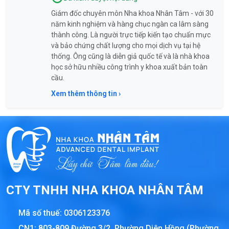
Giám đốc chuyên môn Nha khoa Nhân Tâm - với 30
năm kinh nghiệm và hàng chục ngàn ca lâm sàng
thành công. Là người trực tiếp kiến tạo chuẩn mực
và bảo chứng chất lượng cho mọi dịch vụ tại hệ
thống. Ông cũng là diễn giả quốc tế và là nhà khoa
học sở hữu nhiều công trình y khoa xuất bản toàn
cầu.
Xem thêm thông tin ›
CTY TNHH NHA KHOA NHÂN TÂM
Mã số thuế:
0306123376
CN1: 803-809 Đường 3/2, Phường Diên Hồng (Phường