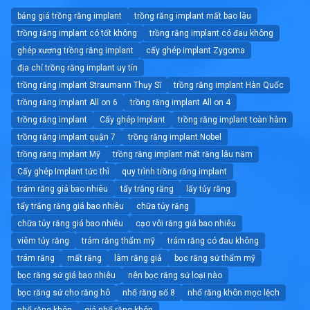
bảng giá trồng răng implant
trồng răng implant mất bao lâu
trồng răng implant có tốt không
trồng răng implant có đau không
ghép xương trồng răng implant
cấy ghép implant Zygoma
địa chỉ trồng răng implant uy tín
trồng răng implant Straumann Thụy Sĩ
trồng răng implant Hàn Quốc
trồng răng implant All on 6
trồng răng implant All on 4
trồng răng implant
Cấy ghép Implant
trồng răng implant toàn hàm
trồng răng implant quận 7
trồng răng implant Nobel
trồng răng implant Mỹ
trồng răng implant mất răng lâu năm
Cấy ghép Implant tức thì
quy trình trồng răng implant
trám răng giá bao nhiêu
tẩy trắng răng
lấy tủy răng
tẩy trắng răng giá bao nhiêu
chữa tủy răng
chữa tủy răng giá bao nhiêu
cạo vôi răng giá bao nhiêu
viêm tủy răng
trám răng thẩm mỹ
trám răng có đau không
trám răng
mất răng
làm răng giả
bọc răng sứ thẩm mỹ
bọc răng sứ giá bao nhiêu
nên bọc răng sứ loại nào
bọc răng sứ cho răng hô
nhổ răng số 8
nhổ răng khôn mọc lệch