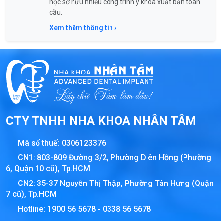
học sở hữu nhiều công trình y khoa xuất bản toàn
cầu.
Xem thêm thông tin ›
CTY TNHH NHA KHOA NHÂN TÂM
Mã số thuế:
0306123376
CN1: 803-809 Đường 3/2, Phường Diên Hồng (Phường
6, Quận 10 cũ), Tp.HCM
CN2: 35-37 Nguyễn Thị Thập, Phường Tân Hưng (Quận
7 cũ), Tp.HCM
Hotline:
1900 56 5678
-
0338 56 5678