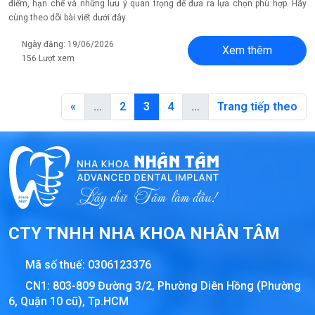
điểm, hạn chế và những lưu ý quan trọng để đưa ra lựa chọn phù hợp. Hãy
cùng theo dõi bài viết dưới đây.
Ngày đăng: 19/06/2026
Xem thêm
156 Lượt xem
«
…
2
3
4
…
Trang tiếp theo
CTY TNHH NHA KHOA NHÂN TÂM
Mã số thuế:
0306123376
CN1: 803-809 Đường 3/2, Phường Diên Hồng (Phường
6, Quận 10 cũ), Tp.HCM