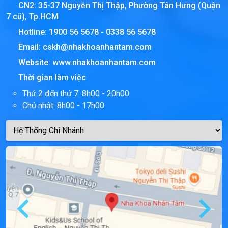
CN2: 35-37 Nguyễn Thị Thập, Phường Tân Hưng (Quận
7 cũ), Tp.HCM
Hotline:
1900 56 5678
-
0338 56 5678
Email:
cskh@nhakhoanhantam.com
Website:
www.nhakhoanhantam.com
Thời gian làm việc
Thứ 2 đến thứ 7: 8h00 - 20h00
Chủ nhật: 8h00 - 17h00