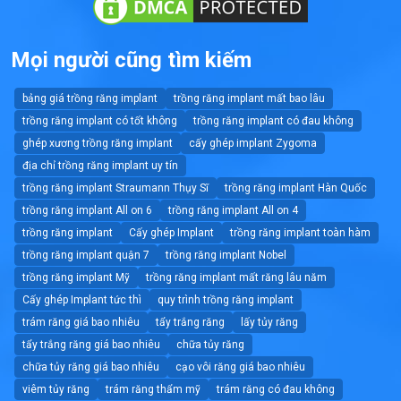
Mọi người cũng tìm kiếm
bảng giá trồng răng implant
trồng răng implant mất bao lâu
trồng răng implant có tốt không
trồng răng implant có đau không
ghép xương trồng răng implant
cấy ghép implant Zygoma
địa chỉ trồng răng implant uy tín
trồng răng implant Straumann Thụy Sĩ
trồng răng implant Hàn Quốc
trồng răng implant All on 6
trồng răng implant All on 4
trồng răng implant
Cấy ghép Implant
trồng răng implant toàn hàm
trồng răng implant quận 7
trồng răng implant Nobel
trồng răng implant Mỹ
trồng răng implant mất răng lâu năm
Cấy ghép Implant tức thì
quy trình trồng răng implant
trám răng giá bao nhiêu
tẩy trắng răng
lấy tủy răng
tẩy trắng răng giá bao nhiêu
chữa tủy răng
chữa tủy răng giá bao nhiêu
cạo vôi răng giá bao nhiêu
viêm tủy răng
trám răng thẩm mỹ
trám răng có đau không