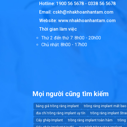
Hotline:
1900 56 5678
-
0338 56 5678
Email:
cskh@nhakhoanhantam.com
Website:
www.nhakhoanhantam.com
Thời gian làm việc
Thứ 2 đến thứ 7: 8h00 - 20h00
Chủ nhật: 8h00 - 17h00
Mọi người cũng tìm kiếm
bảng giá trồng răng implant
trồng răng implant mất bao
địa chỉ trồng răng implant uy tín
trồng răng implant Str
Cấy ghép Implant
trồng răng implant toàn hàm
trồng