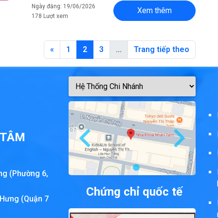
Ngày đăng: 19/06/2026
Xem thêm
178 Lượt xem
«
1
2
3
…
Trang tiếp theo
 TÂM
ng (Phường 6,
Chứng chỉ quốc tế
 Hưng (Quận 7