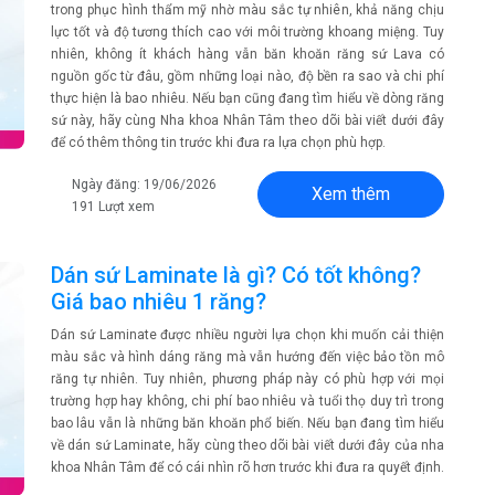
trong phục hình thẩm mỹ nhờ màu sắc tự nhiên, khả năng chịu
lực tốt và độ tương thích cao với môi trường khoang miệng. Tuy
nhiên, không ít khách hàng vẫn băn khoăn răng sứ Lava có
nguồn gốc từ đâu, gồm những loại nào, độ bền ra sao và chi phí
thực hiện là bao nhiêu. Nếu bạn cũng đang tìm hiểu về dòng răng
sứ này, hãy cùng Nha khoa Nhân Tâm theo dõi bài viết dưới đây
để có thêm thông tin trước khi đưa ra lựa chọn phù hợp.
Ngày đăng: 19/06/2026
Xem thêm
191 Lượt xem
Dán sứ Laminate là gì? Có tốt không?
Giá bao nhiêu 1 răng?
Dán sứ Laminate được nhiều người lựa chọn khi muốn cải thiện
màu sắc và hình dáng răng mà vẫn hướng đến việc bảo tồn mô
răng tự nhiên. Tuy nhiên, phương pháp này có phù hợp với mọi
trường hợp hay không, chi phí bao nhiêu và tuổi thọ duy trì trong
bao lâu vẫn là những băn khoăn phổ biến. Nếu bạn đang tìm hiểu
về dán sứ Laminate, hãy cùng theo dõi bài viết dưới đây của nha
khoa Nhân Tâm để có cái nhìn rõ hơn trước khi đưa ra quyết định.