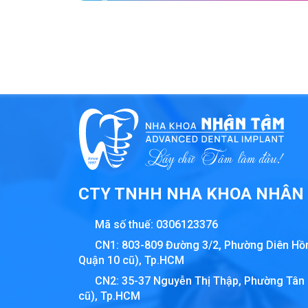
CTY TNHH NHA KHOA NHÂN
Mã số thuế:
0306123376
CN1: 803-809 Đường 3/2, Phường Diên Hồ
Quận 10 cũ), Tp.HCM
CN2: 35-37 Nguyễn Thị Thập, Phường Tân
cũ), Tp.HCM