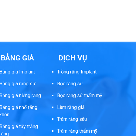
BẢNG GIÁ
DỊCH VỤ
Bảng giá Implant
Trồng răng Implant
Bảng giá răng sứ
Bọc răng sứ
Bảng giá niềng răng
Bọc răng sứ thẩm mỹ
Bảng giá nhổ răng
Làm răng giả
khôn
Trám răng sâu
Bảng giá tẩy trắng
Trám răng thẩm mỹ
răng