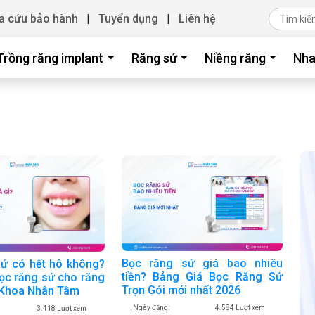
a cứu bảo hành
|
Tuyển dụng
|
Liên hệ
Trồng răng implant
Răng sứ
Niềng răng
Nha
Bọc răng sứ giá bao nhiêu
sứ có hết hô không?
tiền? Bảng Giá Bọc Răng Sứ
bọc răng sứ cho răng
Trọn Gói mới nhất 2026
a Khoa Nhân Tâm
Ngày đăng:
4.584 Lượt xem
3.418 Lượt xem