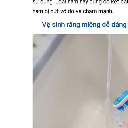
sử dụng. Loại hàm này cũng có kết cấ
hàm bị nứt vỡ do va chạm mạnh.
Vệ sinh răng miệng dễ dàng