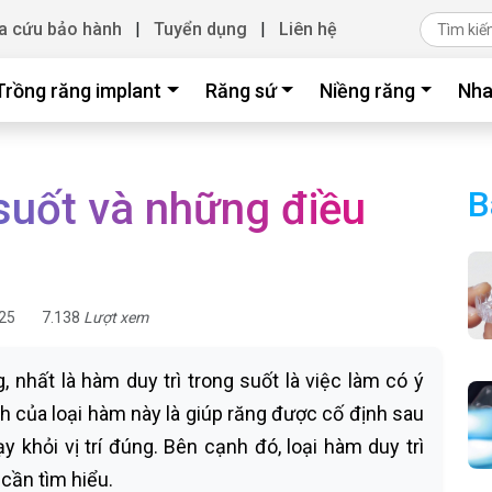
a cứu bảo hành
|
Tuyển dụng
|
Liên hệ
Trồng răng implant
Răng sứ
Niềng răng
Nha
suốt và những điều
B
25
7.138
Lượt xem
, nhất là hàm duy trì trong suốt là việc làm có ý
h của loại hàm này là giúp răng được cố định sau
ạy khỏi vị trí đúng. Bên cạnh đó, loại hàm duy trì
 cần tìm hiểu.