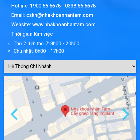
Hotline:
1900 56 5678
-
0338 56 5678
Email:
cskh@nhakhoanhantam.com
Website:
www.nhakhoanhantam.com
Thời gian làm việc
Thứ 2 đến thứ 7: 8h00 - 20h00
Chủ nhật: 8h00 - 17h00