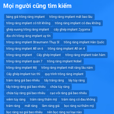
Mọi người cũng tìm kiếm
bảng giá trồng răng implant
trồng răng implant mất bao lâu
trồng răng implant có tốt không
trồng răng implant có đau không
ghép xương trồng răng implant
cấy ghép implant Zygoma
địa chỉ trồng răng implant uy tín
trồng răng implant Straumann Thụy Sĩ
trồng răng implant Hàn Quốc
trồng răng implant All on 6
trồng răng implant All on 4
trồng răng implant
Cấy ghép Implant
trồng răng implant toàn hàm
trồng răng implant quận 7
trồng răng implant Nobel
trồng răng implant Mỹ
trồng răng implant mất răng lâu năm
Cấy ghép Implant tức thì
quy trình trồng răng implant
trám răng giá bao nhiêu
tẩy trắng răng
lấy tủy răng
tẩy trắng răng giá bao nhiêu
chữa tủy răng
chữa tủy răng giá bao nhiêu
cạo vôi răng giá bao nhiêu
viêm tủy răng
trám răng thẩm mỹ
trám răng có đau không
trám răng
mất răng
làm răng giả
bọc răng sứ thẩm mỹ
bọc răng sứ giá bao nhiêu
nên bọc răng sứ loại nào