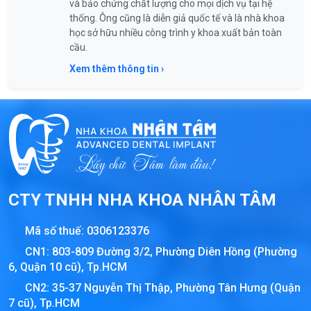
và bảo chứng chất lượng cho mọi dịch vụ tại hệ
thống. Ông cũng là diễn giả quốc tế và là nhà khoa
học sở hữu nhiều công trình y khoa xuất bản toàn
cầu.
Xem thêm thông tin ›
CTY TNHH NHA KHOA NHÂN TÂM
Mã số thuế:
0306123376
CN1: 803-809 Đường 3/2, Phường Diên Hồng (Phường
6, Quận 10 cũ), Tp.HCM
CN2: 35-37 Nguyễn Thị Thập, Phường Tân Hưng (Quận
7 cũ), Tp.HCM