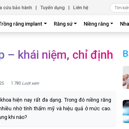
a cứu bảo hành
|
Tuyển dụng
|
Liên hệ
Trồng răng implant
Răng sứ
Niềng răng
Nha
p – khái niệm, chỉ định
B
25
1.780
Lượt xem
 khoa hiện nay rất đa dạng. Trong đó niềng răng
 nhiều nhờ tính thẩm mỹ và hiệu quả ở mức cao.
ụng khi nào?