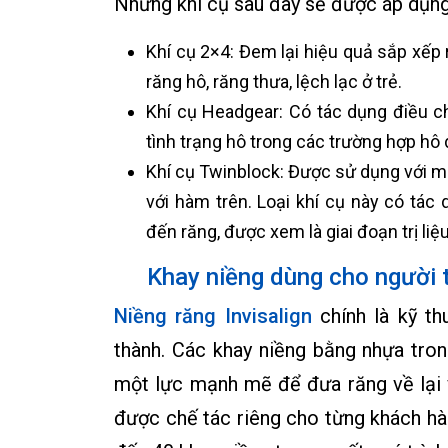
Những khí cụ sau đây sẽ được áp dụng 
Khí cụ 2×4: Đem lại hiệu quả sắp xếp 
răng hô, răng thưa, lệch lạc ở trẻ.
Khí cụ Headgear: Có tác dụng điều ch
tình trạng hô trong các trường hợp hô
Khí cụ Twinblock: Được sử dụng với m
với hàm trên. Loại khí cụ này có tá
đến răng, được xem là giai đoạn trị li
Khay niềng dùng cho người 
Niềng răng Invisalign
chính là kỹ th
thành. Các khay niềng bằng nhựa tron
một lực mạnh mẽ để đưa răng về lại v
được chế tác riêng cho từng khách h