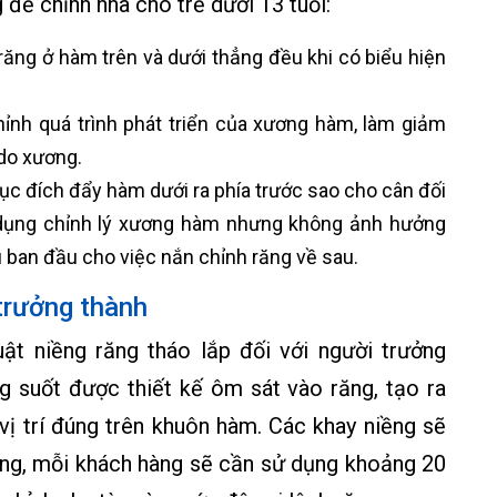
để chỉnh nha cho trẻ dưới 13 tuổi:
răng ở hàm trên và dưới thẳng đều khi có biểu hiện
ỉnh quá trình phát triển của xương hàm, làm giảm
 do xương.
ục đích đẩy hàm dưới ra phía trước sao cho cân đối
c dụng chỉnh lý xương hàm nhưng không ảnh hưởng
ệu ban đầu cho việc nắn chỉnh răng về sau.
trưởng thành
uật niềng răng tháo lắp đối với người trưởng
g suốt được thiết kế ôm sát vào răng, tạo ra
ị trí đúng trên khuôn hàm. Các khay niềng sẽ
àng, mỗi khách hàng sẽ cần sử dụng khoảng 20