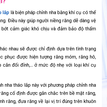
ì?
o lắp
là biện pháp chỉnh nha bằng khí cụ có thể
ụng. Điều này giúp người niềng răng dễ dàng vệ
m bớt cảm giác khó chịu và đảm bảo độ thẩm
khác nhau sẽ được chỉ định dựa trên tình trạng
ắc phục được hiện tượng răng móm, răng hô,
 cắn đối đỉnh,… ở mức độ nhẹ với loại khí cụ
h nha tháo lắp này với phương pháp chỉnh nha
g răng cố định được gắn chắc trên bề mặt răng,
h răng, đưa răng về lại vị trí đúng trên khuôn