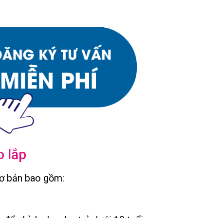
o lắp
 cơ bản bao gồm: