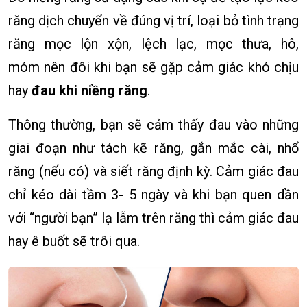
răng dịch chuyển về đúng vị trí, loại bỏ tình trạng
răng mọc lộn xộn, lệch lạc, mọc thưa, hô,
móm nên đôi khi bạn sẽ gặp cảm giác khó chịu
hay
đau khi niềng răng
.
Thông thường, bạn sẽ cảm thấy đau vào những
giai đoạn như tách kẽ răng, gắn mắc cài, nhổ
răng (nếu có) và siết răng định kỳ. Cảm giác đau
chỉ kéo dài tầm 3- 5 ngày và khi bạn quen dần
với “người bạn” lạ lẫm trên răng thì cảm giác đau
hay ê buốt sẽ trôi qua.