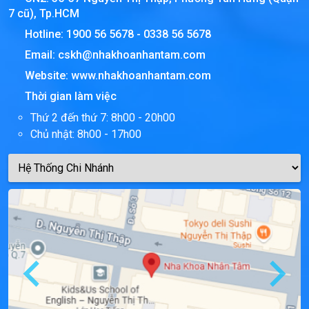
7 cũ), Tp.HCM
Hotline:
1900 56 5678
-
0338 56 5678
Email:
cskh@nhakhoanhantam.com
Website:
www.nhakhoanhantam.com
Thời gian làm việc
Thứ 2 đến thứ 7: 8h00 - 20h00
Chủ nhật: 8h00 - 17h00