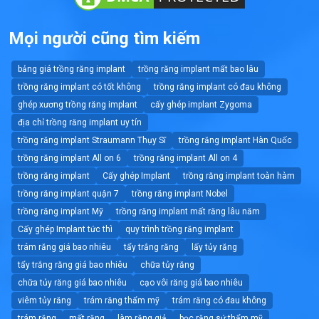
Mọi người cũng tìm kiếm
bảng giá trồng răng implant
trồng răng implant mất bao lâu
trồng răng implant có tốt không
trồng răng implant có đau không
ghép xương trồng răng implant
cấy ghép implant Zygoma
địa chỉ trồng răng implant uy tín
trồng răng implant Straumann Thụy Sĩ
trồng răng implant Hàn Quốc
trồng răng implant All on 6
trồng răng implant All on 4
trồng răng implant
Cấy ghép Implant
trồng răng implant toàn hàm
trồng răng implant quận 7
trồng răng implant Nobel
trồng răng implant Mỹ
trồng răng implant mất răng lâu năm
Cấy ghép Implant tức thì
quy trình trồng răng implant
trám răng giá bao nhiêu
tẩy trắng răng
lấy tủy răng
tẩy trắng răng giá bao nhiêu
chữa tủy răng
chữa tủy răng giá bao nhiêu
cạo vôi răng giá bao nhiêu
viêm tủy răng
trám răng thẩm mỹ
trám răng có đau không
trám răng
mất răng
làm răng giả
bọc răng sứ thẩm mỹ