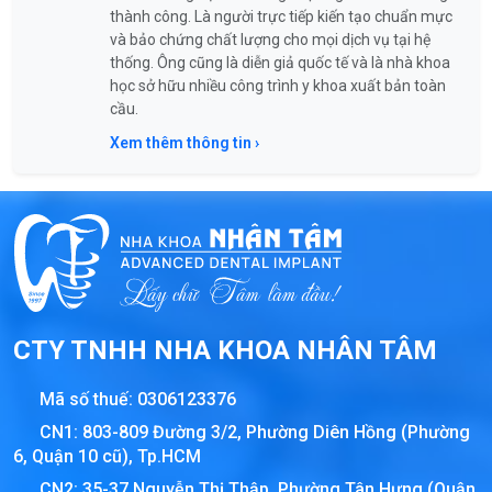
thành công. Là người trực tiếp kiến tạo chuẩn mực
và bảo chứng chất lượng cho mọi dịch vụ tại hệ
thống. Ông cũng là diễn giả quốc tế và là nhà khoa
học sở hữu nhiều công trình y khoa xuất bản toàn
cầu.
Xem thêm thông tin ›
CTY TNHH NHA KHOA NHÂN TÂM
Mã số thuế:
0306123376
CN1: 803-809 Đường 3/2, Phường Diên Hồng (Phường
6, Quận 10 cũ), Tp.HCM
CN2: 35-37 Nguyễn Thị Thập, Phường Tân Hưng (Quận