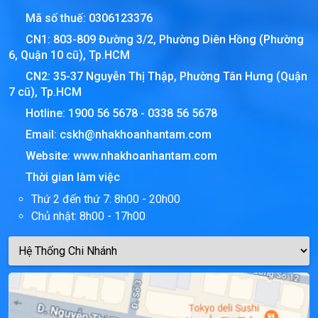
Mã số thuế:
0306123376
CN1: 803-809 Đường 3/2, Phường Diên Hồng (Phường
6, Quận 10 cũ), Tp.HCM
CN2: 35-37 Nguyễn Thị Thập, Phường Tân Hưng (Quận
7 cũ), Tp.HCM
Hotline:
1900 56 5678
-
0338 56 5678
Email:
cskh@nhakhoanhantam.com
Website:
www.nhakhoanhantam.com
Thời gian làm việc
Thứ 2 đến thứ 7: 8h00 - 20h00
Chủ nhật: 8h00 - 17h00