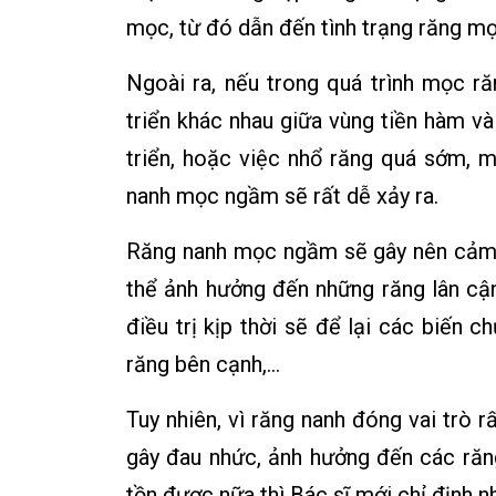
mọc, từ đó dẫn đến tình trạng răng m
Ngoài ra, nếu trong quá trình mọc r
triển khác nhau giữa vùng tiền hàm 
triển, hoặc việc nhổ răng quá sớm, 
nanh mọc ngầm sẽ rất dễ xảy ra.
Răng nanh mọc ngầm sẽ gây nên cảm 
thể ảnh hưởng đến những răng lân cận
điều trị kịp thời sẽ để lại các biến c
răng bên cạnh,…
Tuy nhiên, vì răng nanh đóng vai trò 
gây đau nhức, ảnh hưởng đến các răn
tồn được nữa thì Bác sĩ mới chỉ định n