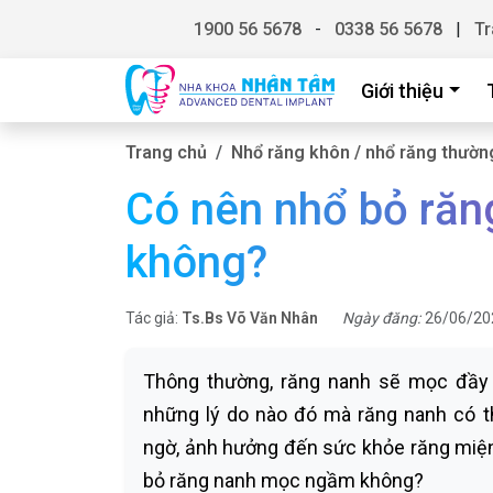
1900 56 5678
-
0338 56 5678
|
Tr
Giới thiệu
Trang chủ
Nhổ răng khôn / nhổ răng thườn
Có nên nhổ bỏ ră
không?
Tác giả:
Ts.Bs Võ Văn Nhân
Ngày đăng:
26/06/20
Thông thường, răng nanh sẽ mọc đầy đ
những lý do nào đó mà răng nanh có 
ngờ, ảnh hưởng đến sức khỏe răng miện
bỏ răng nanh mọc ngầm không?