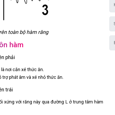
trên toàn bộ hàm răng
uôn hàm
ên phải
là nơi cắn xé thức ăn.
trợ phát âm và xé nhỏ thức ăn.
n trái
ối xứng với răng này qua đường L ở trung tâm hàm