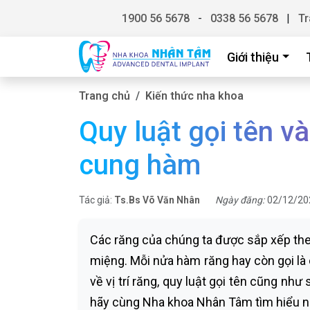
1900 56 5678
-
0338 56 5678
|
Tr
Giới thiệu
Trang chủ
Kiến thức nha khoa
Quy luật gọi tên và
cung hàm
Tác giả:
Ts.Bs Võ Văn Nhân
Ngày đăng:
02/12/20
Các răng của chúng ta được sắp xếp the
miệng. Mỗi nửa hàm răng hay còn gọi là
về vị trí răng, quy luật gọi tên cũng nh
hãy cùng Nha khoa Nhân Tâm tìm hiểu n