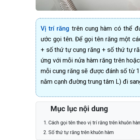
Vị trí răng
trên cung hàm có thể đư
ước gọi tên. Để gọi tên răng một cá
+ số thứ tự cung răng + số thứ tự ră
ứng với mỗi nửa hàm răng trên hoặc
mỗi cung răng sẽ được đánh số từ 1 
nằm cạnh đường trung tâm L) đi sang 
Mục lục nội dung
Cách gọi tên theo vị trí răng trên khuôn hà
Số thứ tự răng trên khuôn hàm