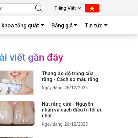
 khoa tổng quát
Bảng giá
Tin tức
ài viết gần đây
Thang đo độ trắng của
răng - Cách so màu răng
Ngày đăng: 26/12/2025
Nứt răng cửa - Nguyên
nhân và cách điều trị tối ưu
nhất
Ngày đăng: 26/12/2025