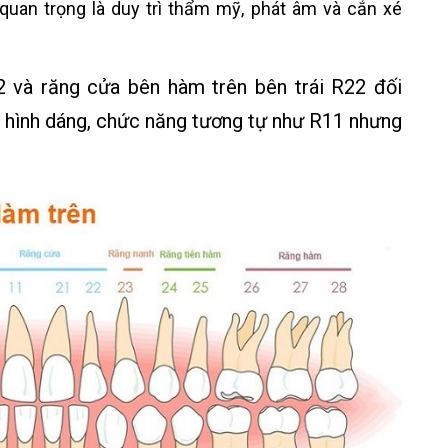
an trọng là duy trì thẩm mỹ, phát âm và cắn xé
 và răng cửa bên hàm trên bên trái R22 đối
 hình dáng, chức năng tương tự như R11 nhưng