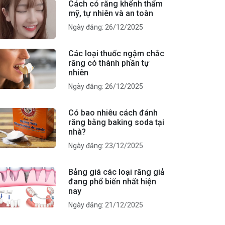
Cách có răng khểnh thẩm
mỹ, tự nhiên và an toàn
Ngày đăng: 26/12/2025
Các loại thuốc ngậm chắc
răng có thành phần tự
nhiên
Ngày đăng: 26/12/2025
Có bao nhiêu cách đánh
răng bằng baking soda tại
nhà?
Ngày đăng: 23/12/2025
Bảng giá các loại răng giả
đang phổ biến nhất hiện
nay
Ngày đăng: 21/12/2025