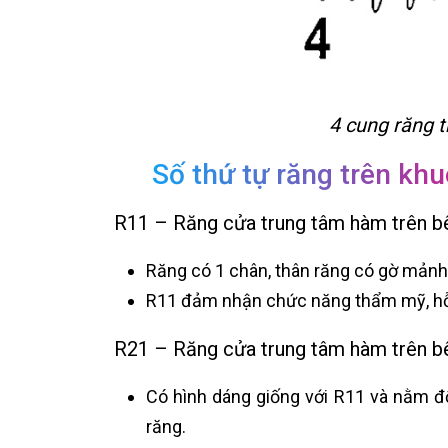
4 cung răng 
Số thứ tự răng trên kh
R11 – Răng cửa trung tâm hàm trên b
Răng có 1 chân, thân răng có gờ mảnh 
R11 đảm nhận chức năng thẩm mỹ, hỗ 
R21 – Răng cửa trung tâm hàm trên bê
Có hình dáng giống với R11 và nằm đ
răng.