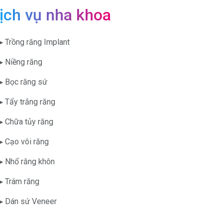
ịch vụ nha khoa
▶ Trồng răng Implant
▶ Niềng răng
▶ Bọc răng sứ
▶ Tẩy trắng răng
▶ Chữa tủy răng
▶ Cạo vôi răng
▶ Nhổ răng khôn
▶ Trám răng
▶ Dán sứ Veneer