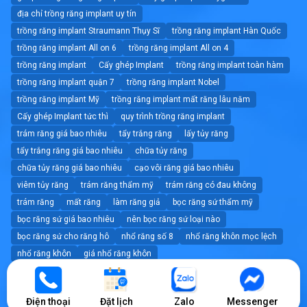
địa chỉ trồng răng implant uy tín
trồng răng implant Straumann Thụy Sĩ
trồng răng implant Hàn Quốc
trồng răng implant All on 6
trồng răng implant All on 4
trồng răng implant
Cấy ghép Implant
trồng răng implant toàn hàm
trồng răng implant quận 7
trồng răng implant Nobel
trồng răng implant Mỹ
trồng răng implant mất răng lâu năm
Cấy ghép Implant tức thì
quy trình trồng răng implant
trám răng giá bao nhiêu
tẩy trắng răng
lấy tủy răng
tẩy trắng răng giá bao nhiêu
chữa tủy răng
chữa tủy răng giá bao nhiêu
cạo vôi răng giá bao nhiêu
viêm tủy răng
trám răng thẩm mỹ
trám răng có đau không
trám răng
mất răng
làm răng giả
bọc răng sứ thẩm mỹ
bọc răng sứ giá bao nhiêu
nên bọc răng sứ loại nào
bọc răng sứ cho răng hô
nhổ răng số 8
nhổ răng khôn mọc lệch
nhổ răng khôn
giá nhổ răng khôn
nhổ răng không đau tốt nhất tphcm
nhổ răng
dán sứ veneer giá bao nhiêu
dán sứ veneer
Điện thoại
Đặt lịch
Zalo
Messenger