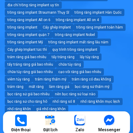
địa chỉ trồng răng implant uy tín
trồng răng implant Straumann Thụy Sĩ
trồng răng implant Hàn Quốc
trồng răng implant All on 6
trồng răng implant All on 4
trồng răng implant
Cấy ghép Implant
trồng răng implant toàn hàm
trồng răng implant quận 7
trồng răng implant Nobel
trồng răng implant Mỹ
trồng răng implant mất răng lâu năm
Cấy ghép Implant tức thì
quy trình trồng răng implant
trám răng giá bao nhiêu
tẩy trắng răng
lấy tủy răng
tẩy trắng răng giá bao nhiêu
chữa tủy răng
chữa tủy răng giá bao nhiêu
cạo vôi răng giá bao nhiêu
viêm tủy răng
trám răng thẩm mỹ
trám răng có đau không
trám răng
mất răng
làm răng giả
bọc răng sứ thẩm mỹ
bọc răng sứ giá bao nhiêu
nên bọc răng sứ loại nào
bọc răng sứ cho răng hô
nhổ răng số 8
nhổ răng khôn mọc lệch
nhổ răng khôn
giá nhổ răng khôn
nhổ răng không đau tốt nhất tphcm
nhổ răng
dán sứ veneer giá bao nhiêu
dán sứ veneer
Điện thoại
Đặt lịch
Zalo
Messenger