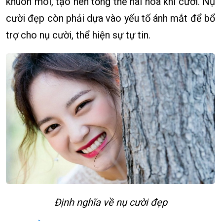
khuôn môi, tạo nên tổng thể hài hòa khi cười. Nụ
cười đẹp còn phải dựa vào yếu tố ánh mắt để bổ
trợ cho nụ cười, thể hiện sự tự tin.
Định nghĩa về nụ cười đẹp