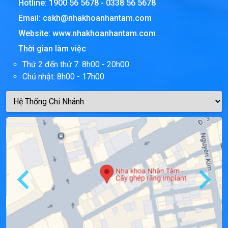
Hotline:
1900 56 5678
-
0338 56 5678
Email:
cskh@nhakhoanhantam.com
Website:
www.nhakhoanhantam.com
Thời gian làm việc
Thứ 2 đến thứ 7: 8h00 - 20h00
Chủ nhật: 8h00 - 17h00