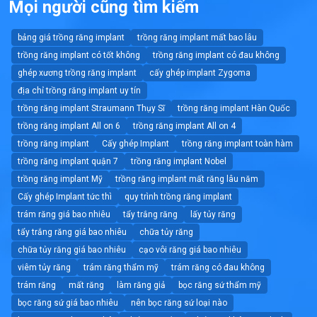
Mọi người cũng tìm kiếm
bảng giá trồng răng implant
trồng răng implant mất bao lâu
trồng răng implant có tốt không
trồng răng implant có đau không
ghép xương trồng răng implant
cấy ghép implant Zygoma
địa chỉ trồng răng implant uy tín
trồng răng implant Straumann Thụy Sĩ
trồng răng implant Hàn Quốc
trồng răng implant All on 6
trồng răng implant All on 4
trồng răng implant
Cấy ghép Implant
trồng răng implant toàn hàm
trồng răng implant quận 7
trồng răng implant Nobel
trồng răng implant Mỹ
trồng răng implant mất răng lâu năm
Cấy ghép Implant tức thì
quy trình trồng răng implant
trám răng giá bao nhiêu
tẩy trắng răng
lấy tủy răng
tẩy trắng răng giá bao nhiêu
chữa tủy răng
chữa tủy răng giá bao nhiêu
cạo vôi răng giá bao nhiêu
viêm tủy răng
trám răng thẩm mỹ
trám răng có đau không
trám răng
mất răng
làm răng giả
bọc răng sứ thẩm mỹ
bọc răng sứ giá bao nhiêu
nên bọc răng sứ loại nào