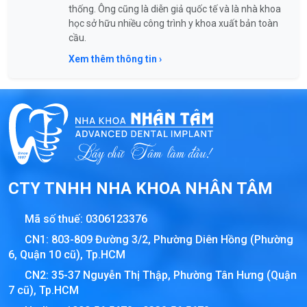
thống. Ông cũng là diễn giả quốc tế và là nhà khoa
học sở hữu nhiều công trình y khoa xuất bản toàn
cầu.
Xem thêm thông tin ›
CTY TNHH NHA KHOA NHÂN TÂM
Mã số thuế:
0306123376
CN1: 803-809 Đường 3/2, Phường Diên Hồng (Phường
6, Quận 10 cũ), Tp.HCM
CN2: 35-37 Nguyễn Thị Thập, Phường Tân Hưng (Quận
7 cũ), Tp.HCM