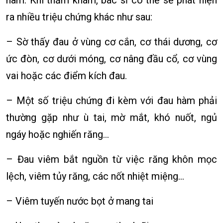
hàm. Khi thăm khám, bác sĩ có thể sẽ phát hiện
ra nhiều triệu chứng khác như sau:
– Sờ thấy đau ở vùng cơ cắn, cơ thái dương, cơ
ức đòn, cơ dưới móng, cơ nâng đầu cổ, cơ vùng
vai hoặc các điểm kích đau.
– Một số triệu chứng đi kèm với đau hàm phải
thường gặp như ù tai, mờ mắt, khó nuốt, ngủ
ngáy hoặc nghiến răng…
– Đau viêm bắt nguồn từ việc răng khôn mọc
lệch, viêm tủy răng, các nốt nhiệt miệng…
– Viêm tuyến nước bọt ở mang tai