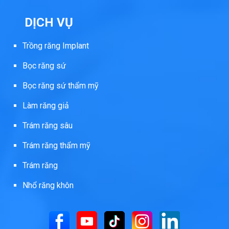
DỊCH VỤ
Trồng răng Implant
Bọc răng sứ
Bọc răng sứ thẩm mỹ
Làm răng giả
Trám răng sâu
Trám răng thẩm mỹ
Trám răng
Nhổ răng khôn