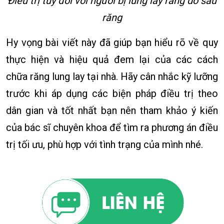
Điều trị tủy đối với người bị lung lay răng do sâu
răng
Hy vọng bài viết này đã giúp bạn hiểu rõ về quy
thực hiện và hiệu quả đem lại của các cách
chữa răng lung lay tại nhà. Hãy cân nhắc kỹ lưỡng
trước khi áp dụng các biện pháp điều trị theo
dân gian và tốt nhất bạn nên tham khảo ý kiến
của bác sĩ chuyên khoa để tìm ra phương án điều
trị tối ưu, phù hợp với tình trạng của mình nhé.