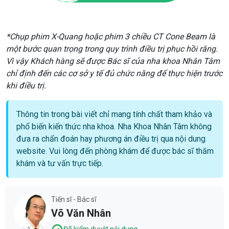
*Chụp phim X-Quang hoặc phim 3 chiều CT Cone Beam là
một bước quan trọng trong quy trình điều trị phục hồi răng.
Vì vậy Khách hàng sẽ được Bác sĩ của nha khoa Nhân Tâm
chỉ định đến các cơ sở y tế đủ chức năng để thực hiện trước
khi điều trị.
Thông tin trong bài viết chỉ mang tính chất tham khảo và
phổ biến kiến thức nha khoa. Nha Khoa Nhân Tâm không
đưa ra chẩn đoán hay phương án điều trị qua nội dung
website. Vui lòng đến phòng khám để được bác sĩ thăm
khám và tư vấn trực tiếp.
Tiến sĩ - Bác sĩ
Võ Văn Nhân