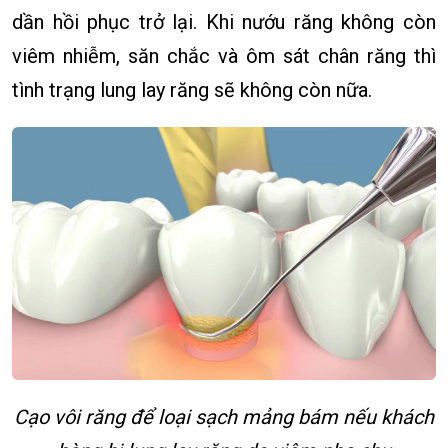
dần hồi phục trở lại. Khi nướu răng không còn
viêm nhiễm, săn chắc và ôm sát chân răng thì
tình trạng lung lay răng sẽ không còn nữa.
Cạo vôi răng để loại sạch mảng bám nếu khách