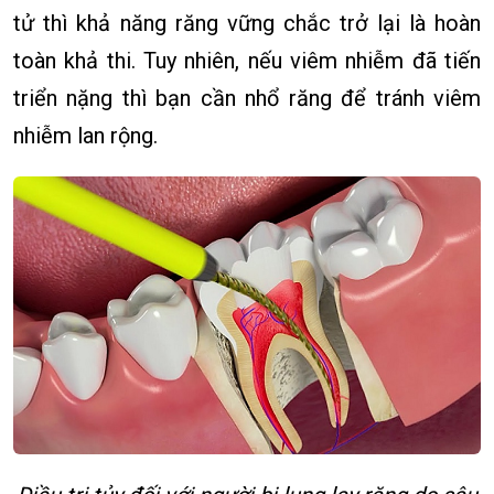
tử thì khả năng răng vững chắc trở lại là hoàn
toàn khả thi. Tuy nhiên, nếu viêm nhiễm đã tiến
triển nặng thì bạn cần nhổ răng để tránh viêm
nhiễm lan rộng.