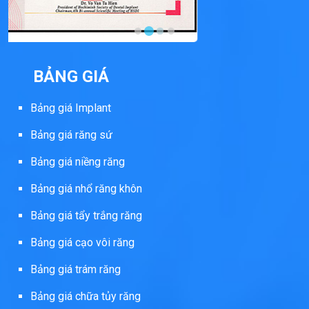
BẢNG GIÁ
Bảng giá Implant
Bảng giá răng sứ
Bảng giá niềng răng
Bảng giá nhổ răng khôn
Bảng giá tẩy trắng răng
Bảng giá cạo vôi răng
Bảng giá trám răng
Bảng giá chữa tủy răng