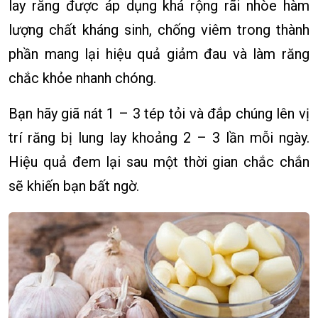
lay răng được áp dụng khá rộng rãi nhòe hàm
lượng chất kháng sinh, chống viêm trong thành
phần mang lại hiệu quả giảm đau và làm răng
chắc khỏe nhanh chóng.
Bạn hãy giã nát 1 – 3 tép tỏi và đắp chúng lên vị
trí răng bị lung lay khoảng 2 – 3 lần mỗi ngày.
Hiệu quả đem lại sau một thời gian chắc chắn
sẽ khiến bạn bất ngờ.