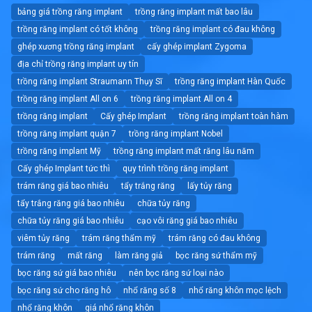
bảng giá trồng răng implant
trồng răng implant mất bao lâu
trồng răng implant có tốt không
trồng răng implant có đau không
ghép xương trồng răng implant
cấy ghép implant Zygoma
địa chỉ trồng răng implant uy tín
trồng răng implant Straumann Thụy Sĩ
trồng răng implant Hàn Quốc
trồng răng implant All on 6
trồng răng implant All on 4
trồng răng implant
Cấy ghép Implant
trồng răng implant toàn hàm
trồng răng implant quận 7
trồng răng implant Nobel
trồng răng implant Mỹ
trồng răng implant mất răng lâu năm
Cấy ghép Implant tức thì
quy trình trồng răng implant
trám răng giá bao nhiêu
tẩy trắng răng
lấy tủy răng
tẩy trắng răng giá bao nhiêu
chữa tủy răng
chữa tủy răng giá bao nhiêu
cạo vôi răng giá bao nhiêu
viêm tủy răng
trám răng thẩm mỹ
trám răng có đau không
trám răng
mất răng
làm răng giả
bọc răng sứ thẩm mỹ
bọc răng sứ giá bao nhiêu
nên bọc răng sứ loại nào
bọc răng sứ cho răng hô
nhổ răng số 8
nhổ răng khôn mọc lệch
nhổ răng khôn
giá nhổ răng khôn