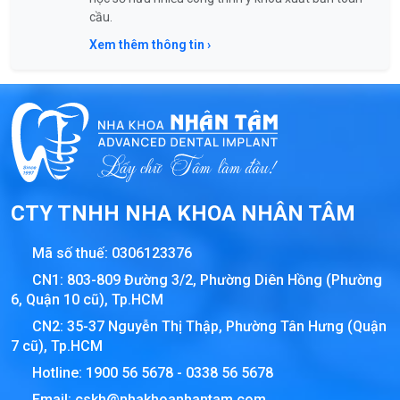
cầu.
Xem thêm thông tin ›
CTY TNHH NHA KHOA NHÂN TÂM
Mã số thuế:
0306123376
CN1: 803-809 Đường 3/2, Phường Diên Hồng (Phường
6, Quận 10 cũ), Tp.HCM
CN2: 35-37 Nguyễn Thị Thập, Phường Tân Hưng (Quận
7 cũ), Tp.HCM
Hotline:
1900 56 5678
-
0338 56 5678
Email:
cskh@nhakhoanhantam.com