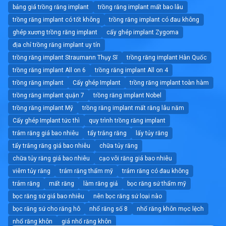
bảng giá trồng răng implant
trồng răng implant mất bao lâu
trồng răng implant có tốt không
trồng răng implant có đau không
ghép xương trồng răng implant
cấy ghép implant Zygoma
địa chỉ trồng răng implant uy tín
trồng răng implant Straumann Thụy Sĩ
trồng răng implant Hàn Quốc
trồng răng implant All on 6
trồng răng implant All on 4
trồng răng implant
Cấy ghép Implant
trồng răng implant toàn hàm
trồng răng implant quận 7
trồng răng implant Nobel
trồng răng implant Mỹ
trồng răng implant mất răng lâu năm
Cấy ghép Implant tức thì
quy trình trồng răng implant
trám răng giá bao nhiêu
tẩy trắng răng
lấy tủy răng
tẩy trắng răng giá bao nhiêu
chữa tủy răng
chữa tủy răng giá bao nhiêu
cạo vôi răng giá bao nhiêu
viêm tủy răng
trám răng thẩm mỹ
trám răng có đau không
trám răng
mất răng
làm răng giả
bọc răng sứ thẩm mỹ
bọc răng sứ giá bao nhiêu
nên bọc răng sứ loại nào
bọc răng sứ cho răng hô
nhổ răng số 8
nhổ răng khôn mọc lệch
nhổ răng khôn
giá nhổ răng khôn