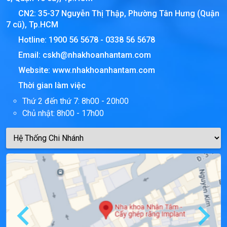
CN2: 35-37 Nguyễn Thị Thập, Phường Tân Hưng (Quận
7 cũ), Tp.HCM
Hotline:
1900 56 5678
-
0338 56 5678
Email:
cskh@nhakhoanhantam.com
Website:
www.nhakhoanhantam.com
Thời gian làm việc
Thứ 2 đến thứ 7: 8h00 - 20h00
Chủ nhật: 8h00 - 17h00