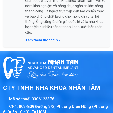
Giám đốc chuyên môn Nha khoa Nhân Tâm - với 30
năm kinh nghiệm và hàng chục ngàn ca lâm sàng
thành công. Là người trực tiếp kiến tạo chuẩn mực
và bảo chứng chất lượng cho mọi dịch vụ tại hệ
thống. Ông cũng là diễn giả quốc tế và là nhà khoa
học sở hữu nhiều công trình y khoa xuất bản toàn
cầu.
Xem thêm thông tin ›
CTY TNHH NHA KHOA NHÂN TÂM
Mã số thuế:
0306123376
CN1: 803-809 Đường 3/2, Phường Diên Hồng (Phường
6, Quận 10 cũ), Tp.HCM