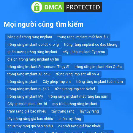
Mọi người cũng tìm kiếm
bảng giá trồng răng implant
trồng răng implant mất bao lâu
trồng răng implant có tốt không
trồng răng implant có đau không
ghép xương trồng răng implant
cấy ghép implant Zygoma
địa chỉ trồng răng implant uy tín
trồng răng implant Straumann Thụy Sĩ
trồng răng implant Hàn Quốc
trồng răng implant All on 6
trồng răng implant All on 4
trồng răng implant
Cấy ghép Implant
trồng răng implant toàn hàm
trồng răng implant quận 7
trồng răng implant Nobel
trồng răng implant Mỹ
trồng răng implant mất răng lâu năm
Cấy ghép Implant tức thì
quy trình trồng răng implant
trám răng giá bao nhiêu
tẩy trắng răng
lấy tủy răng
tẩy trắng răng giá bao nhiêu
chữa tủy răng
chữa tủy răng giá bao nhiêu
cạo vôi răng giá bao nhiêu