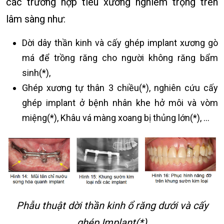
các trường hợp tiêu xương nghiêm trọng trên
lâm sàng như:
Dời dây thần kinh và cấy ghép implant xương gò
má để trồng răng cho người không răng bẩm
sinh(*),
Ghép xương tự thân 3 chiều(*), nghiên cứu cấy
ghép implant ở bệnh nhân khe hở môi và vòm
miệng(*), Khâu vá màng xoang bị thủng lớn(*), …
Phẫu thuật dời thần kinh ổ răng dưới và cấy
ghép Implant(*)