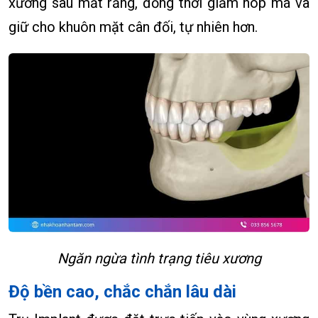
xương sau mất răng, đồng thời giảm hóp má và
giữ cho khuôn mặt cân đối, tự nhiên hơn.
Ngăn ngừa tình trạng tiêu xương
Độ bền cao, chắc chắn lâu dài