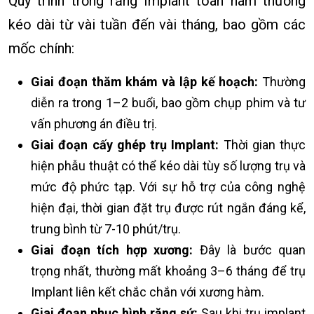
Quy trình trồng răng Implant toàn hàm thường
kéo dài từ vài tuần đến vài tháng, bao gồm các
mốc chính:
Giai đoạn thăm khám và lập kế hoạch:
Thường
diễn ra trong
1–2 buổi,
bao gồm chụp phim và tư
vấn phương án điều trị.
Giai đoạn cấy ghép trụ Implant:
Thời gian thực
hiện phẫu thuật có thể kéo dài tùy số lượng trụ và
mức độ phức tạp. Với sự hỗ trợ của công nghệ
hiện đại, thời gian đặt trụ được rút ngắn đáng kể,
trung bình từ
7-10 phút/trụ
.
Giai đoạn tích hợp xương:
Đây là bước quan
trọng nhất, thường mất khoảng 3–6 tháng để trụ
Implant liên kết chắc chắn với xương hàm.
Giai đoạn phục hình răng sứ:
Sau khi trụ implant