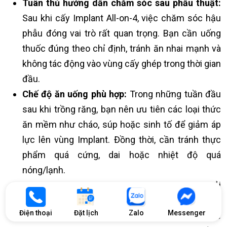
Tuân thủ hướng dẫn chăm sóc sau phẫu thuật:
Sau khi cấy Implant All-on-4, việc chăm sóc hậu
phẫu đóng vai trò rất quan trọng. Bạn cần uống
thuốc đúng theo chỉ định, tránh ăn nhai mạnh và
không tác động vào vùng cấy ghép trong thời gian
đầu.
Chế độ ăn uống phù hợp:
Trong những tuần đầu
sau khi trồng răng, bạn nên ưu tiên các loại thức
ăn mềm như cháo, súp hoặc sinh tố để giảm áp
lực lên vùng Implant. Đồng thời, cần tránh thực
phẩm quá cứng, dai hoặc nhiệt độ quá
nóng/lạnh.
Vệ sinh răng miệng đúng cách:
Bạn nên chải
răng ít nhất 2 lần/ngày, kết hợp sử dụng chỉ nha
Điện thoại
Đặt lịch
Zalo
Messenger
khoa hoặc máy tăm nước để làm sạch các kẽ