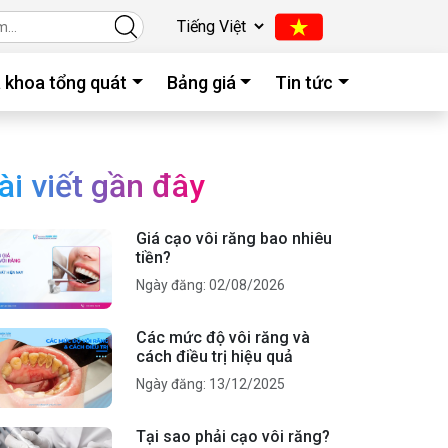
 khoa tổng quát
Bảng giá
Tin tức
ài viết gần đây
Giá cạo vôi răng bao nhiêu
tiền?
Ngày đăng: 02/08/2026
Các mức độ vôi răng và
cách điều trị hiệu quả
Ngày đăng: 13/12/2025
Tại sao phải cạo vôi răng?