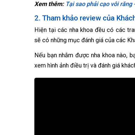
Xem thêm:
Tại sao phải cạo vôi răng 
2. Tham khảo review của Khác
Hiện tại các nha khoa đều có các tra
sẽ có những mục đánh giá của các Khá
Nếu bạn nhắm được nha khoa nào, bạ
xem hình ảnh điều trị và đánh giá khác