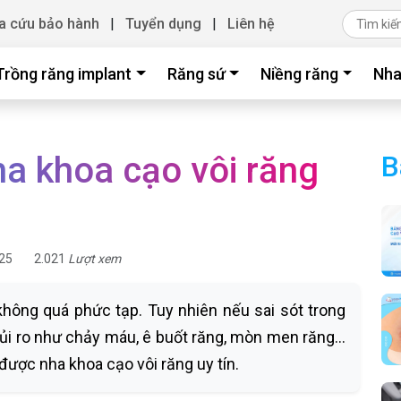
a cứu bảo hành
|
Tuyển dụng
|
Liên hệ
Trồng răng implant
Răng sứ
Niềng răng
Nha
ha khoa cạo vôi răng
B
25
2.021
Lượt xem
không quá phức tạp. Tuy nhiên nếu sai sót trong
 rủi ro như chảy máu, ê buốt răng, mòn men răng…
được nha khoa cạo vôi răng uy tín.