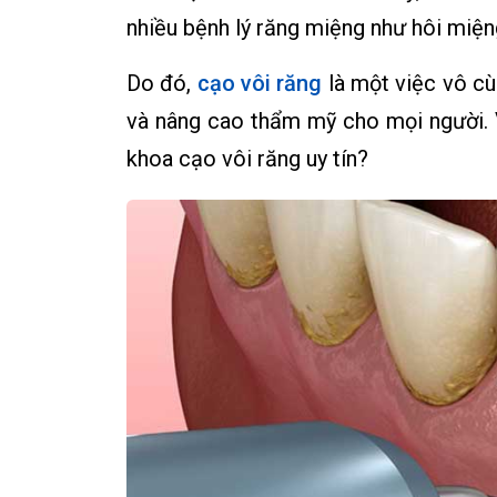
nhiều bệnh lý răng miệng như hôi miện
Do đó,
cạo vôi răng
là một việc vô c
và nâng cao thẩm mỹ cho mọi người. 
khoa cạo vôi răng uy tín?