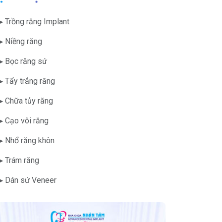
▶ Trồng răng Implant
▶ Niềng răng
▶ Bọc răng sứ
▶ Tẩy trắng răng
▶ Chữa tủy răng
▶ Cạo vôi răng
▶ Nhổ răng khôn
▶ Trám răng
▶ Dán sứ Veneer