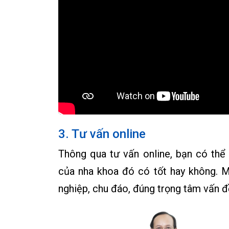
3. Tư vấn online
Thông qua tư vấn online, bạn có th
của nha khoa đó có tốt hay không. M
nghiệp, chu đáo, đúng trọng tâm vấn đề