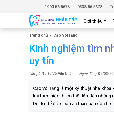
1900 56 5678
-
0338 56 5678
|
Tr
Giới thiệu
Trang chủ
Cạo vôi răng
Kinh nghiệm tìm n
uy tín
Tác giả:
Ts.Bs Võ Văn Nhân
Ngày đăng:
05/03/20
Cạo vôi răng là một kỹ thuật nha khoa 
khi thực hiện thì có thể dẫn đến những
Do đó, để đảm bảo an toàn, bạn cần tìm 