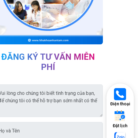
ĐĂNG KÝ TƯ VẤN MIỄN
PHÍ
Điện thoại
Đặt lịch