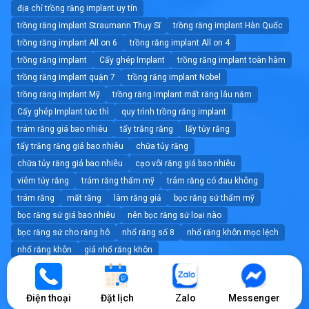
địa chỉ trồng răng implant uy tín
trồng răng implant Straumann Thụy Sĩ
trồng răng implant Hàn Quốc
trồng răng implant All on 6
trồng răng implant All on 4
trồng răng implant
Cấy ghép Implant
trồng răng implant toàn hàm
trồng răng implant quận 7
trồng răng implant Nobel
trồng răng implant Mỹ
trồng răng implant mất răng lâu năm
Cấy ghép Implant tức thì
quy trình trồng răng implant
trám răng giá bao nhiêu
tẩy trắng răng
lấy tủy răng
tẩy trắng răng giá bao nhiêu
chữa tủy răng
chữa tủy răng giá bao nhiêu
cạo vôi răng giá bao nhiêu
viêm tủy răng
trám răng thẩm mỹ
trám răng có đau không
trám răng
mất răng
làm răng giả
bọc răng sứ thẩm mỹ
bọc răng sứ giá bao nhiêu
nên bọc răng sứ loại nào
bọc răng sứ cho răng hô
nhổ răng số 8
nhổ răng khôn mọc lệch
nhổ răng khôn
giá nhổ răng khôn
nhổ răng không đau tốt nhất tphcm
nhổ răng
dán sứ veneer giá bao nhiêu
dán sứ veneer
Điện thoại
Đặt lịch
Zalo
Messenger