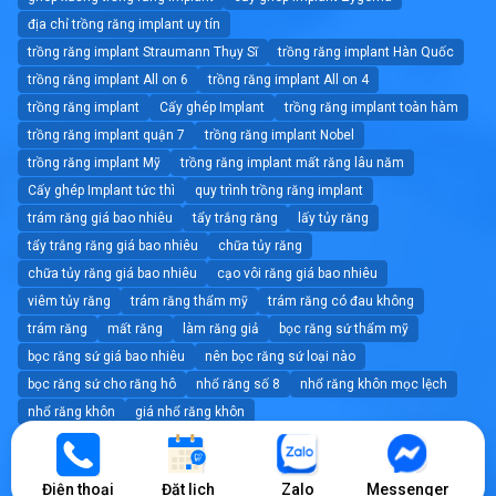
địa chỉ trồng răng implant uy tín
trồng răng implant Straumann Thụy Sĩ
trồng răng implant Hàn Quốc
trồng răng implant All on 6
trồng răng implant All on 4
trồng răng implant
Cấy ghép Implant
trồng răng implant toàn hàm
trồng răng implant quận 7
trồng răng implant Nobel
trồng răng implant Mỹ
trồng răng implant mất răng lâu năm
Cấy ghép Implant tức thì
quy trình trồng răng implant
trám răng giá bao nhiêu
tẩy trắng răng
lấy tủy răng
tẩy trắng răng giá bao nhiêu
chữa tủy răng
chữa tủy răng giá bao nhiêu
cạo vôi răng giá bao nhiêu
viêm tủy răng
trám răng thẩm mỹ
trám răng có đau không
trám răng
mất răng
làm răng giả
bọc răng sứ thẩm mỹ
bọc răng sứ giá bao nhiêu
nên bọc răng sứ loại nào
bọc răng sứ cho răng hô
nhổ răng số 8
nhổ răng khôn mọc lệch
nhổ răng khôn
giá nhổ răng khôn
nhổ răng không đau tốt nhất tphcm
nhổ răng
dán sứ veneer giá bao nhiêu
dán sứ veneer
Điện thoại
Đặt lịch
Zalo
Messenger