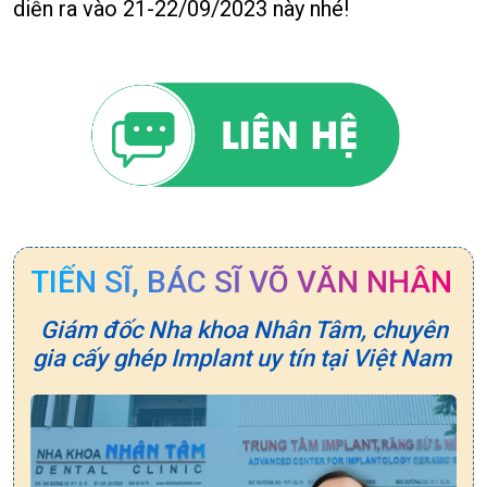
diễn ra vào 21-22/09/2023 này nhé!
TIẾN SĨ, BÁC SĨ VÕ VĂN NHÂN
Giám đốc Nha khoa Nhân Tâm, chuyên
gia cấy ghép Implant uy tín tại Việt Nam