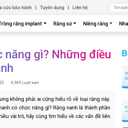
a cứu bảo hành
|
Tuyển dụng
|
Liên hệ
Trồng răng implant
Răng sứ
Niềng răng
Nha
 năng gì? Những điều
B
anh
25
4.369
Lượt xem
ưng không phải ai cũng hiểu rõ về loại răng này.
 nanh có chức năng gì? Răng nanh là thành phần
iều vài trò, hãy cùng tìm hiểu về các vấn đề liên